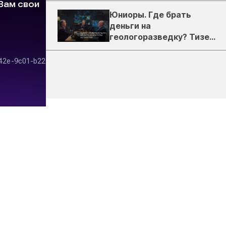
Юниоры. Где брать
деньги на
геологоразведку? Тизер
подкаста ЗиТ №1