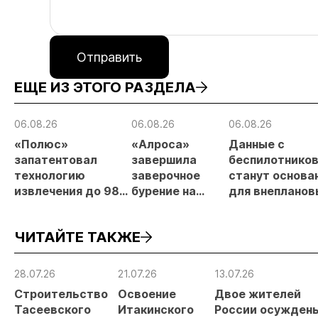
Отправить
ЕЩЕ ИЗ ЭТОГО РАЗДЕЛА
06.08.26
06.08.26
06.08.26
«Полюс»
«Алроса»
Данные с
запатентовал
завершила
беспилотнико
технологию
заверочное
станут основа
извлечения до 98%
бурение на
для внепланов
золота из
золоторудном
проверок
металлургического
месторождении
недропользов
ЧИТАЙТЕ ТАКЖЕ
шлака
Дегдекан
28.07.26
21.07.26
13.07.26
Строительство
Освоение
Двое жителей
Тасеевского
Итакинского
России осуждены