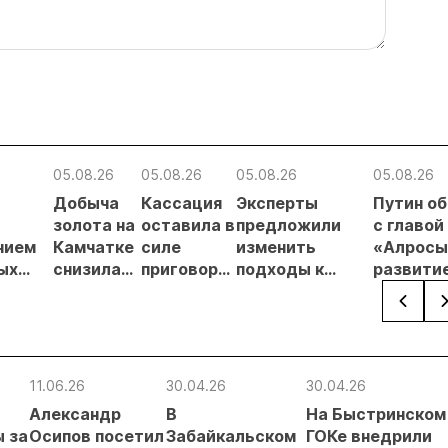
05.08.26
05.08.26
05.08.26
05.08.26
Добыча
Кассация
Эксперты
Путин о
в
золота на
оставила в
предложили
с главой
нием
Камчатке
силе
изменить
«Алросы
ых
снизилась
приговор
подходы к
развити
на 20,3% в
по делу о
регулированию
золотод
ателей
первом
незаконной
россыпной
и
полугодии
добыче 43
золотодобычи
энергет
кг золота и
на фоне
проектов
серебра на
реформы
Якутии
11.06.26
30.04.26
30.04.26
Урале
лицензирования
Александр
В
На Быстринском
 за
Осипов посетил
Забайкальском
ГОКе внедрили