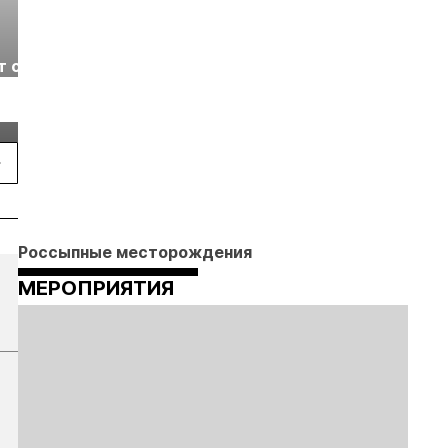
Выставка «Рудник
Российская
т с
2026» пройдет в
отраслевая
г.
Екатеринбурге
энергетическая
Подробнее
Подробнее
конференция Р
2026
Россыпные месторождения
МЕРОПРИЯТИЯ