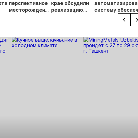
кта
перспективное
крае обсудили
автоматизирова
месторождение
реализацию
систему обеспе
щем
золота
крупнейших
безопасности
инвестиционных
погрузо-
проектов
разгрузочных ра