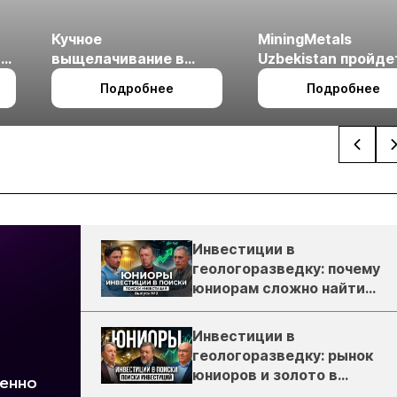
Кучное
MiningMetals
ые
выщелачивание в
Uzbekistan пройде
холодном климате
27 по 29 октября в 
Подробнее
Подробнее
Ташкент
Инвестиции в
геологоразведку: почему
юниорам сложно найти
деньги
Инвестиции в
геологоразведку: рынок
юниоров и золото в
России