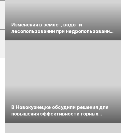
Изменения в земле-, водо- и
лесопользовании при недропользовании
обсудят на семинаре «ПравоТЭК»
В Новокузнецке обсудили решения для
повышения эффективности горных
предприятий