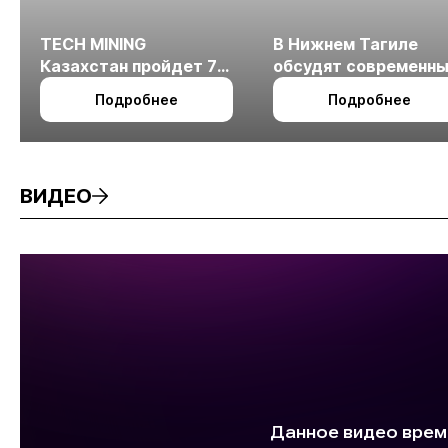
TECH MINING
В Нижнем Тагиле
Казахстан пройдет 7
обсудят современн
октября в Алматы
технологии
Подробнее
Подробнее
измельчения
минерального сырья
ВИДЕО