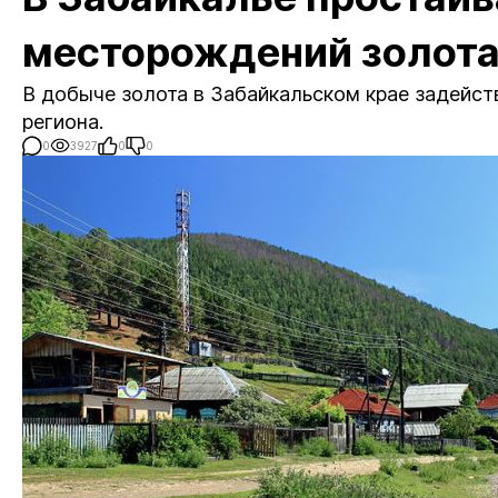
месторождений золот
В добыче золота в Забайкальском крае задейс
региона.
0
3927
0
0