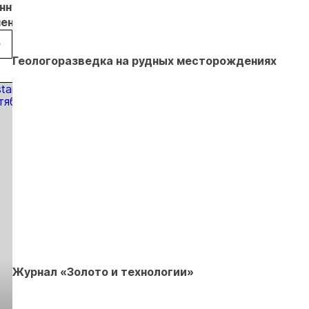
нную
Александр
представил
искусственный
чения
Осипов
проекты
интеллект к
посетили
операционной
производственны
Култуминский
эффективности
процессам
Геологоразведка на рудных месторождениях
бот
ГОК
Журнал «Золото и технологии»