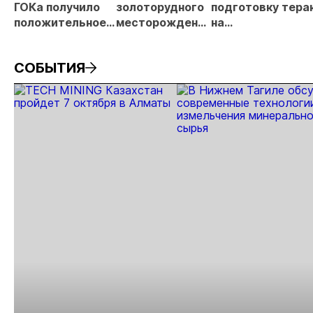
ГОКа получило
золоторудного
подготовку тера
положительное
месторождения
на
заключение
в Забайкалье
золотодобываю
государственной
выходит на
предприятии в
СОБЫТИЯ
экологической
новый этап
Забайкалье
экспертизы