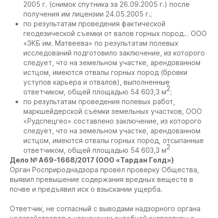
2005 г. (снимок спутника за 26.09.2005 г.) после
получения им лицензии 24.05.2005 г.;
по результатам проведения фактической
геодезической съемки от валов горных пород… ООО
«ЭКБ им. Матвеева» по результатам полевых
исследований подготовило заключение, из которого
следует, что на земельном участке, арендованном
истцом, имеются отвалы горных пород (бровки
уступов карьера и отвалов), выполненные
2
ответчиком, общей площадью 54 603,3 м
;
по результатам проведения полевых работ,
маркшейдерской съёмки земельных участков, ООО
«Рудспецгео» составлено заключение, из которого
следует, что на земельном участке, арендованном
истцом, имеются отвалы горных пород, отсыпанные
2
ответчиком, общей площадью 54 603,3 м
Дело № А69-1668/2017 (ООО «Тардан Голд»)
Орган Росприроднадзора провёл проверку Общества,
выявил превышение содержания вредных веществ в
почве и предъявил иск о взыскании ущерба.
Ответчик, не согласный с выводами надзорного органа