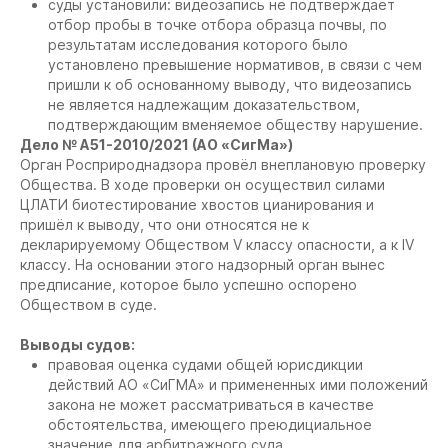
суды установили: видеозапись не подтверждает
отбор пробы в точке отбора образца почвы, по
результатам исследования которого было
установлено превышение нормативов, в связи с чем
пришли к об основанному выводу, что видеозапись
не является надлежащим доказательством,
подтверждающим вменяемое обществу нарушение.
Дело № А51-2010/2021 (АО «СигМа»)
Орган Росприроднадзора провёл внеплановую проверку
Общества. В ходе проверки он осуществил силами
ЦЛАТИ биотестирование хвостов цианирования и
пришёл к выводу, что они относятся не к
декларируемому Обществом V классу опасности, а к IV
классу. На основании этого надзорный орган вынес
предписание, которое было успешно оспорено
Обществом в суде.
Выводы судов:
правовая оценка судами общей юрисдикции
действий АО «СиГМА» и примененных ими положений
закона не может рассматриваться в качестве
обстоятельства, имеющего преюдициальное
значение для арбитражного суда,