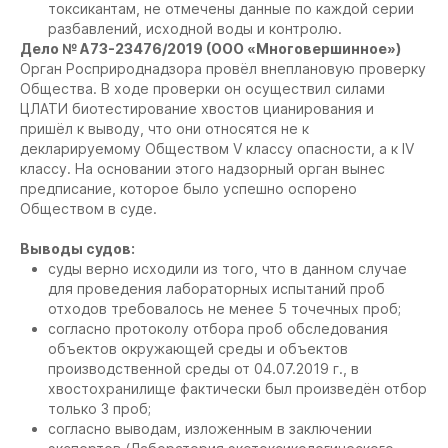
токсикантам, не отмечены данные по каждой серии
разбавлений, исходной воды и контролю.
Дело № А73-23476/2019 (ООО «Многовершинное»)
Орган Росприроднадзора провёл внеплановую проверку
Общества. В ходе проверки он осуществил силами
ЦЛАТИ биотестирование хвостов цианирования и
пришёл к выводу, что они относятся не к
декларируемому Обществом V классу опасности, а к IV
классу. На основании этого надзорный орган вынес
предписание, которое было успешно оспорено
Обществом в суде.
Выводы судов:
суды верно исходили из того, что в данном случае
для проведения лабораторных испытаний проб
отходов требовалось не менее 5 точечных проб;
согласно протоколу отбора проб обследования
объектов окружающей среды и объектов
производственной среды от 04.07.2019 г., в
хвостохранилище фактически был произведён отбор
только 3 проб;
согласно выводам, изложенным в заключении