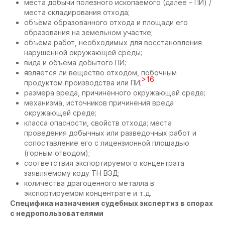
места добычи полезного ископаемого (далее – ПИ) /
места складирования отхода;
объёма образованного отхода и площади его
образования на земельном участке;
объёма работ, необходимых для восстановления
нарушенной окружающей среды;
вида и объёма добытого ПИ;
является ли вещество отходом, побочным
>16
продуктом производства или ПИ;
размера вреда, причинённого окружающей среде;
механизма, источников причинения вреда
окружающей среде;
класса опасности, свойств отхода; места
проведения добычных или разведочных работ и
сопоставление его с лицензионной площадью
(горным отводом);
соответствия экспортируемого концентрата
заявляемому коду ТН ВЭД;
количества драгоценного металла в
экспортируемом концентрате и т.д.
Специфика назначения судебных экспертиз в спорах
с недропользователями