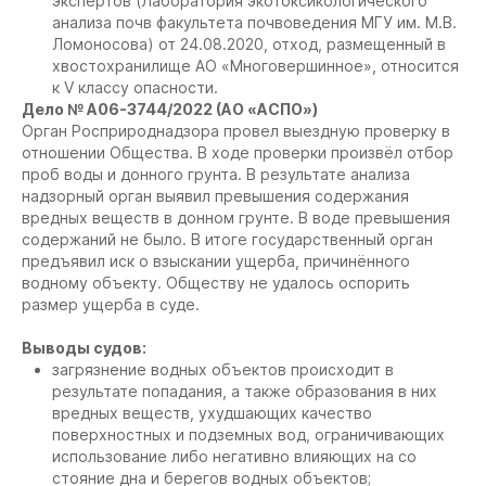
экспертов (Лаборатория экотоксикологического
анализа почв факультета почвоведения МГУ им. М.В.
Ломоносова) от 24.08.2020, отход, размещенный в
хвостохранилище АО «Многовершинное», относится
к V классу опасности.
Дело № А06-3744/2022 (АО «АСПО»)
Орган Росприроднадзора провел выездную проверку в
отношении Общества. В ходе проверки произвёл отбор
проб воды и донного грунта. В результате анализа
надзорный орган выявил превышения содержания
вредных веществ в донном грунте. В воде превышения
содержаний не было. В итоге государственный орган
предъявил иск о взыскании ущерба, причинённого
водному объекту. Обществу не удалось оспорить
размер ущерба в суде.
Выводы судов:
загрязнение водных объектов происходит в
результате попадания, а также образования в них
вредных веществ, ухудшающих качество
поверхностных и подземных вод, ограничивающих
использование либо негативно влияющих на со
стояние дна и берегов водных объектов;