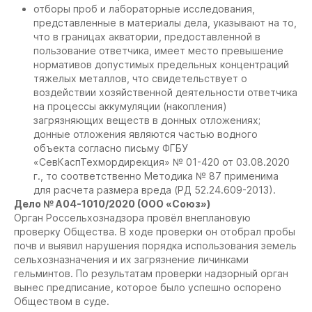
отборы проб и лабораторные исследования,
представленные в материалы дела, указывают на то,
что в границах акватории, предоставленной в
пользование ответчика, имеет место превышение
нормативов допустимых предельных концентраций
тяжелых металлов, что свидетельствует о
воздействии хозяйственной деятельности ответчика
на процессы аккумуляции (накопления)
загрязняющих веществ в донных отложениях;
донные отложения являются частью водного
объекта согласно письму ФГБУ
«СевКаспТехмордирекция» № 01-420 от 03.08.2020
г., то соответственно Методика № 87 применима
На сайте осуществляется обработка файлов
для расчета размера вреда (РД 52.24.609-2013).
cookie
, необходимых для работы сайта, а
Дело № А04-1010/2020 (ООО «Союз»)
также для анализа сайта и улучшения
Орган Россельхознадзора провёл внеплановую
предоставляемых сервисов с
проверку Общества. В ходе проверки он отобрал пробы
использованием метрической программы
почв и выявил нарушения порядка использования земель
Яндекс.Метрика. Продолжая использовать
сельхозназначения и их загрязнение личинками
сайт, вы даете
согласие
на использование
данных технологий.
гельминтов. По результатам проверки надзорный орган
вынес предписание, которое было успешно оспорено
Согласен
Обществом в суде.