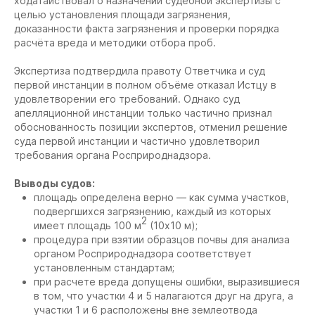
ходатайствовал о назначении судебной экспертизы с
целью установления площади загрязнения,
доказанности факта загрязнения и проверки порядка
расчёта вреда и методики отбора проб.
Экспертиза подтвердила правоту Ответчика и суд
первой инстанции в полном объёме отказал Истцу в
удовлетворении его требований. Однако суд
апелляционной инстанции только частично признал
обоснованность позиции экспертов, отменил решение
суда первой инстанции и частично удовлетворил
требования органа Росприроднадзора.
Выводы судов:
площадь определена верно — как сумма участков,
подвергшихся загрязнению, каждый из которых
2
имеет площадь 100 м
(10х10 м);
процедура при взятии образцов почвы для анализа
органом Росприроднадзора соответствует
установленным стандартам;
при расчете вреда допущены ошибки, выразившиеся
в том, что участки 4 и 5 налагаются друг на друга, а
участки 1 и 6 расположены вне землеотвода