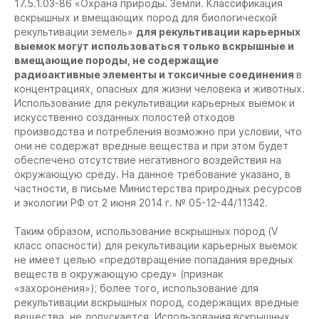
17.5.1.03-86 «Охрана природы. Земли. Классификация
вскрышных и вмещающих пород для биологической
рекультивации земель»
для рекультивации карьерных
выемок могут использоваться только вскрышные и
вмещающие породы, не содержащие
радиоактивные элементы и токсичные соединения
в
концентрациях, опасных для жизни человека и животных.
Использование для рекультивации карьерных выемок и
искусственно созданных полостей отходов
производства и потребления возможно при условии, что
они не содержат вредные вещества и при этом будет
обеспечено отсутствие негативного воздействия на
окружающую среду. На данное требование указано, в
частности, в письме Министерства природных ресурсов
и экологии РФ от 2 июня 2014 г. № 05-12-44/11342.
Таким образом, использование вскрышных пород (V
класс опасности) для рекультивации карьерных выемок
не имеет целью «предотвращение попадания вредных
веществ в окружающую среду» (признак
«захоронения»); более того, использование для
рекультивации вскрышных пород, содержащих вредные
вещества, не допускается. Использования вскрышных