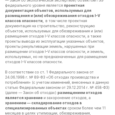
— Закон об экологической экспертизе) объектом ГЭЭ
федерального уровня является
проектная
документация объектов, используемых для
размещения и (или) обезвреживания отходов I–V
классов опасности,
в том числе проектная
документация на строительство, реконструкцию
объектов, используемых для обезвреживания и (или)
размещения отходов I–V классов опасности, а также
проекты вывода из эксплуатации указанных объектов,
проекты рекультивации земель, нарушенных при
размещении отходов I–V классов опасности, и земель,
используемых, но не предназначенных для размещения
отходов I–V классов опасности.
В соответствии со ст. 1 Федерального закона от
24.06.1998 г. № 89-ФЗ «Об отходах производства и
потребления» (с учетом изменений, внесенных в данную
статью Федеральным законом от 29.12.2014 г. № 458-ФЗ)
(далее — Закон об отходах)
размещением отходов
является хранение
и захоронение отходов, а
хранением — складирование отходов
в
специализированных объектах
сроком более чем 11
месяцев в целях утилизации, обезвреживания,