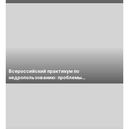
предприятий
Всероссийский практикум по
недропользованию: проблемы
лицензирования, цифровизации, экспертизы
пройдет в начале июля