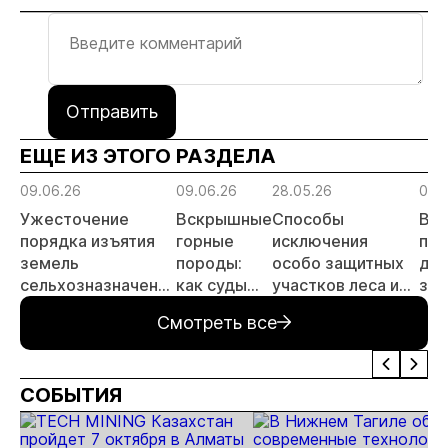
Отправить
ЕЩЕ ИЗ ЭТОГО РАЗДЕЛА
09.06.26
09.06.26
28.05.26
05.
Ужесточение
Вскрышные
Способы
Во
порядка изъятия
горные
исключения
поп
земель
породы:
особо защитных
до
сельхозназначения
как суды
участков леса из
зол
для госнужд для
разрешают
Государственного
рам
Смотреть все
целей
вопросы о
лесного реестра
пои
недропользования
плате за
лиц
НВОС
СОБЫТИЯ