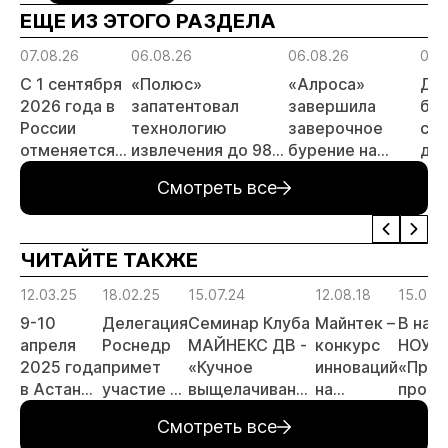
ЕЩЕ ИЗ ЭТОГО РАЗДЕЛА
07.08.26
06.08.26
06.08.26
06.
С 1 сентября
«Полюс»
«Алроса»
Да
2026 года в
запатентовал
завершила
бес
России
технологию
заверочное
ста
отменяется
извлечения до 98%
бурение на
для
заявительный
золота из
золоторудном
пр
Смотреть все
принцип на
металлургического
месторождении
не
россыпи:
шлака
Дегдекан
отраслевые
ЧИТАЙТЕ ТАКЖЕ
риски и
прогнозы для
12.03.25
18.02.25
15.07.24
12.08.18
15.05.1
МСБ
9-10
Делегация
Семинар Клуба
Майнтек –
В нач
апреля
Роснедр
МАЙНЕКС ДВ -
конкурс
НОУ «
2025 года
примет
«Кучное
инноваций
«Прав
в Астане
участие в
выщелачивание
на
прове
состоится
Форуме
в холодном
Майнекс
семин
Смотреть все
форум и
МАЙНЕКС
климате»
2018
право