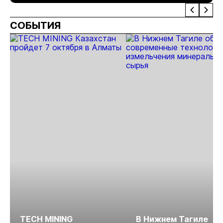
выставка
Дальний
вопро
MINEX
Восток в
недро
СОБЫТИЯ
Казахстан
Магадане
2025
TECH MINING
В Нижнем Тагиле