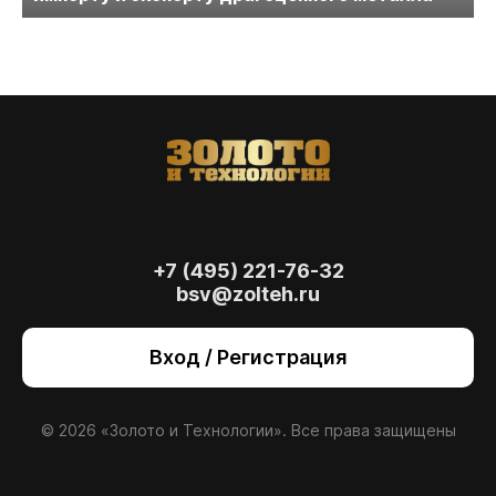
+7 (495) 221-76-32
bsv@zolteh.ru
На сайте осуществляется обработка файлов
cookie
, необходимых для работы сайта, а
Вход / Регистрация
также для анализа сайта и улучшения
предоставляемых сервисов с
использованием метрической программы
Яндекс.Метрика. Продолжая использовать
© 2026 «Золото и Технологии». Все права защищены
сайт, вы даете
согласие
на использование
данных технологий.
Согласен