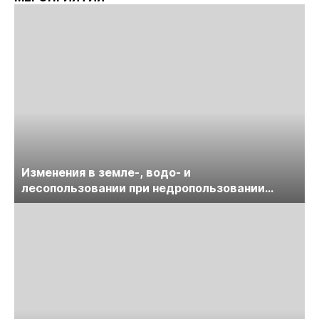
Изменения в земле-, водо- и
лесопользовании при недропользовании
обсудят на семинаре «ПравоТЭК»