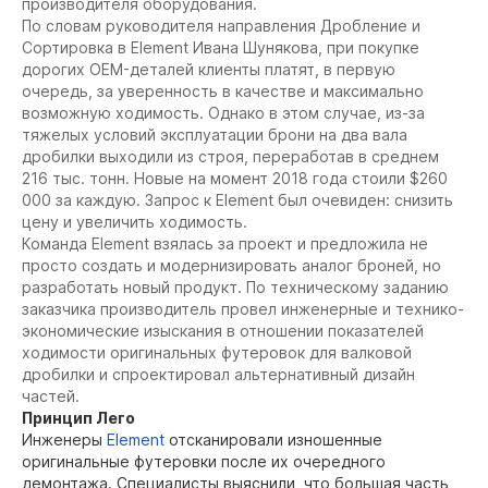
производителя оборудования.
По словам руководителя направления Дробление и
Сортировка в Element Ивана Шунякова, при покупке
дорогих OEM-деталей клиенты платят, в первую
очередь, за уверенность в качестве и максимально
возможную ходимость. Однако в этом случае, из-за
тяжелых условий эксплуатации брони на два вала
дробилки выходили из строя, переработав в среднем
216 тыс. тонн. Новые на момент 2018 года стоили $260
000 за каждую. Запрос к Element был очевиден: снизить
цену и увеличить ходимость.
Команда Element взялась за проект и предложила не
просто создать и модернизировать аналог броней, но
разработать новый продукт. По техническому заданию
заказчика производитель провел инженерные и технико-
экономические изыскания в отношении показателей
ходимости оригинальных футеровок для валковой
дробилки и спроектировал альтернативный дизайн
частей.
Принцип Лего
Инженеры
Element
отсканировали изношенные
оригинальные футеровки после их очередного
демонтажа. Специалисты выяснили, что большая часть