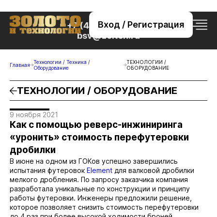
Вход / Регистрация
+7 (495) 221-76-32
bsv@zolteh.ru
Технологии / Техника /
ТЕХНОЛОГИИ /
Главная
Оборудование
ОБОРУДОВАНИЕ
ТЕХНОЛОГИИ / ОБОРУДОВАНИЕ
9 ноября 2021
Как с помощью реверс-инжиниринга
«уронить» стоимость перефутеровки
дробилки
В июне на одном из ГОКов успешно завершились
испытания футеровок
Element
для валковой дробилки
мелкого дробления. По запросу заказчика компания
разработала уникальные по конструкции и принципу
работы футеровки. Инженеры предложили решение,
которое позволяет снизить стоимость перефутеровки
до 4 раз при более высокой ходимости броней.