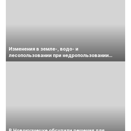
Изменения в земле-, водо- и
лесопользовании при недропользовании
обсудят на семинаре «ПравоТЭК»
В Новокузнецке обсудили решения для