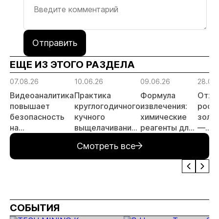
Отправить
ЕЩЕ ИЗ ЭТОГО РАЗДЕЛА
07.08.26
10.06.26
09.06.26
28.05
Видеоаналитика
Практика
Формула
Отхо
повышает
круглогодичного
извлечения:
росс
безопасность
кучного
химические
золо
на
выщелачивания
реагенты для
—
месторождении
в условиях
золотодобычи
перс
Смотреть все
золота
Крайнего
объе
Севера
инве
СОБЫТИЯ