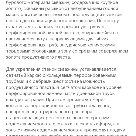
бурового материала скважин, содержащих крупное
золото, скважины расширяют выбуриванием горной
массы богатой зоны шнеком с последующей выемкой
песков для гравитационного обогащения. По центру
скважины устанавливают дренажную трубу с
перфорированной нижней частью, опирающейся на
плотик через пяту с направляющими для гибких
перфорированных труб, внедряемых коническими
торцевыми оголовками в зону со средним содержанием
золота продуктивного пласта.
Для укрепления стенок скважины устанавливается
сетчатый каркас с кольцевыми перфорированными
трубами и с ребрами жесткости на мощность
продуктивного пласта. В сетчатом каркасе на уровне
перфорированной нижней части дре
нажной трубы
находится гравий. При этом производят через
кольцевые перфорированные трубы подачу под
напором концентрированного раствора
выщелачивающих реагентов в зоны со средним
содержанием золота сложно извлекаемых форм, а в
зоны с низким содержанием золота производят подачу
подготовительного карбонатно-пероксидного раствора