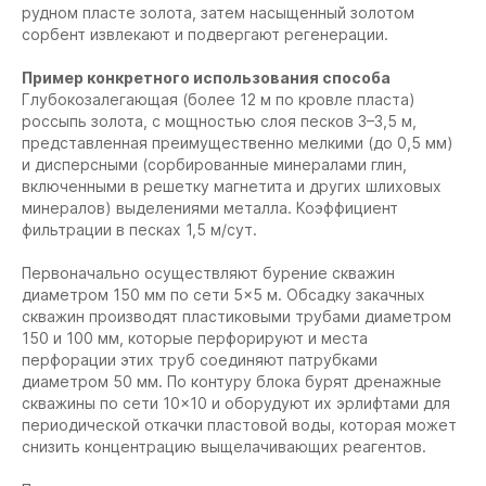
рудном пласте золота, затем насыщенный золотом
сорбент извлекают и подвергают регенерации.
Пример конкретного использования способа
Глубокозалегающая (более 12 м по кровле пласта)
россыпь золота, с мощностью слоя песков 3–3,5 м,
представленная преимущественно мелкими (до 0,5 мм)
и дисперсными (сорбированные минералами глин,
включенными в решетку магнетита и других шлиховых
минералов) выделениями металла. Коэффициент
фильтрации в песках 1,5 м/сут.
Первоначально осуществляют бурение скважин
диаметром 150 мм по сети 5×5 м. Обсадку закачных
скважин производят пластиковыми трубами диаметром
150 и 100 мм, которые перфорируют и места
перфорации этих труб соединяют патрубками
диаметром 50 мм. По контуру блока бурят дренажные
скважины по сети 10×10 и оборудуют их эрлифтами для
периодической откачки пластовой воды, которая может
снизить концентрацию выщелачивающих реагентов.