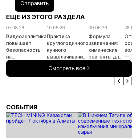
Отправить
ЕЩЕ ИЗ ЭТОГО РАЗДЕЛА
07.08.26
10.06.26
09.06.26
28.05
Видеоаналитика
Практика
Формула
Отхо
повышает
круглогодичного
извлечения:
росс
безопасность
кучного
химические
золо
на
выщелачивания
реагенты для
—
месторождении
в условиях
золотодобычи
перс
Смотреть все
золота
Крайнего
объе
Севера
инве
СОБЫТИЯ