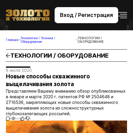
Вход / Регистрация
+7 (495) 221-76-32
bsv@zolteh.ru
Технологии / Техника /
ТЕХНОЛОГИИ /
Главная
Оборудование
ОБОРУДОВАНИЕ
ТЕХНОЛОГИИ / ОБОРУДОВАНИЕ
8 июля 2020
Новые способы скважинного
выщелачивания золота
Представляем Вашему вниманию обзор опубликованных
в январе и марте 2020 г. патентов РФ № 2504648 и
2716536, закрепляющих новые способы скважинного
выщелачивания золота из сложноструктурных
глубокозалегающих россыпей.
0
3917
0
0