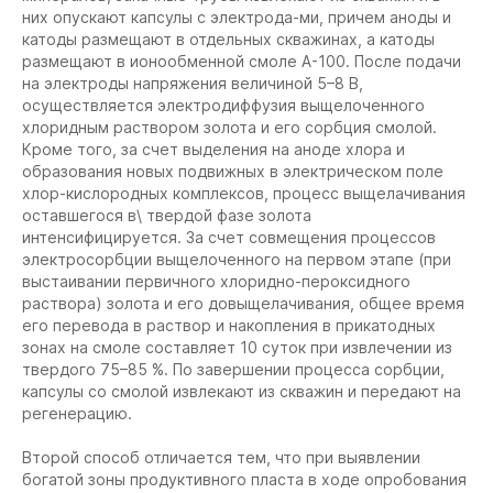
них опускают капсулы с электрода-ми, причем аноды и
катоды размещают в отдельных скважинах, а катоды
размещают в ионообменной смоле А-100. После подачи
на электроды напряжения величиной 5–8 В,
осуществляется электродиффузия выщелоченного
хлоридным раствором золота и его сорбция смолой.
Кроме того, за счет выделения на аноде хлора и
образования новых подвижных в электрическом поле
хлор-кислородных комплексов, процесс выщелачивания
оставшегося в\ твердой фазе золота
интенсифицируется. За счет совмещения процессов
электросорбции выщелоченного на первом этапе (при
выстаивании первичного хлоридно-пероксидного
раствора) золота и его довыщелачивания, общее время
его перевода в раствор и накопления в прикатодных
зонах на смоле составляет 10 суток при извлечении из
твердого 75–85 %. По завершении процесса сорбции,
капсулы со смолой извлекают из скважин и передают на
регенерацию.
Второй способ отличается тем, что при выявлении
богатой зоны продуктивного пласта в ходе опробования