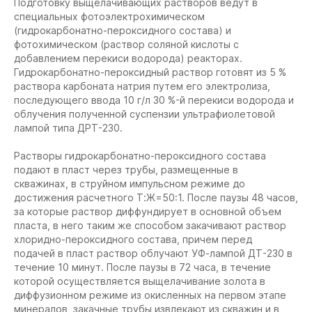
Подготовку выщелачивающих растворов ведут в
специальных фотоэлектрохимическом
(гидрокарбонатно-пероксидного состава) и
фотохимическом (раствор соляной кислоты с
добавлением перекиси водорода) реакторах.
Гидрокарбонатно-пероксидный раствор готовят из 5 %
раствора карбоната натрия путем его электролиза,
последующего ввода 10 г/л 30 %-й перекиси водорода и
облучения полученной суспензии ультрафиолетовой
лампой типа ДРТ-230.
Растворы гидрокарбонатно-пероксидного состава
подают в пласт через трубы, размещенные в
скважинах, в струйном импульсном режиме до
достижения расчетного Т:Ж=50:1. После паузы 48 часов,
за которые раствор диффундирует в основной объем
пласта, в него таким же способом закачивают раствор
хлоридно-пероксидного состава, причем перед
подачей в пласт раствор облучают УФ-лампой ДТ-230 в
течение 10 минут. После паузы в 72 часа, в течение
которой осуществляется выщелачивание золота в
диффузионном режиме из окисленных на первом этапе
минералов, закачные трубы извлекают из скважин и в