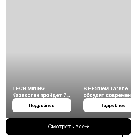
TECH MINING
В Нижнем Тагиле
Казахстан пройдет 7
обсудят современн
октября в Алматы
технологии
Подробнее
Подробнее
измельчения
минерального сырья
Смотреть все