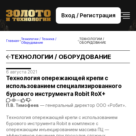
Вход / Регистрация
+7 (495) 221-76-32
bsv@zolteh.ru
Технологии / Техника /
ТЕХНОЛОГИИ /
Главная
Оборудование
ОБОРУДОВАНИЕ
ТЕХНОЛОГИИ / ОБОРУДОВАНИЕ
6 августа 2021
Технология опережающей крепи с
использованием специализированного
бурового инструмента Robit RoX+
0
1092
0
0
П.В. Тимофеев
— генеральный директор ООО «Робит».
Технология опережающей крепи с использованием
бурового инструмента Robit в комплексе с
опережающим инъекцированием массива ПЦ —
эффективное решение при проходке сложных,