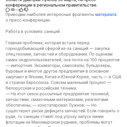
конференции в региональном правительстве.
0
1559
0
1
Приводим наиболее интересные фрагменты
материала
о пресс-конференции.
Работа в условиях санкций
Главная проблема, которая встала перед
горнодобывающей сферой из-за санкций — закупка
спецтехники, запчастей и оборудования. По оценкам
самих недропользователей, она почти на 100 процентов
— импортная. Экскаваторы, самосвалы, бульдозеры,
буровые и многое другое предприятия в основном
закупают в Японии, Китае и Южной Корее, часть — в США
и странах Евросоюза. Совсем маленький процент —
белорусская и российская техника.
— На этот сезон россыпные предприятия техникой,
запчастями, смазочными материалами, реагентами
обеспечены, — констатировал Лужнов. — Но
существуют риски дефицита запчастей. Если говорить о
руде, то санкции ставят под угрозу запуск линии
флотации на Маломырском руднике, проблемы могут