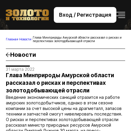
Вход / Регистрация
+7 (495) 221-76-32
bsv@zolteh.ru
Глава Минприроды Амурской области рассказал о рисках и
Главная
Новости
перспективах золотодобывающей отрасли
Новости
31 марта 2022
Глава Минприроды Амурской области
рассказал о рисках и перспективах
золотодобывающей отрасли
Введение экономических санкций отразится на работе
амурских золотодобытчиков, однако в этом сезоне
компании за счет высокой цены на драгметалл, запасов
техники и запчастей смогут нивелировать последствия.
О рисках и перспективах золотодобывающей отрасли
рассказал министр природных ресурсов Амурской
области Дмитрий Лужнов 30 марта, на пресс-