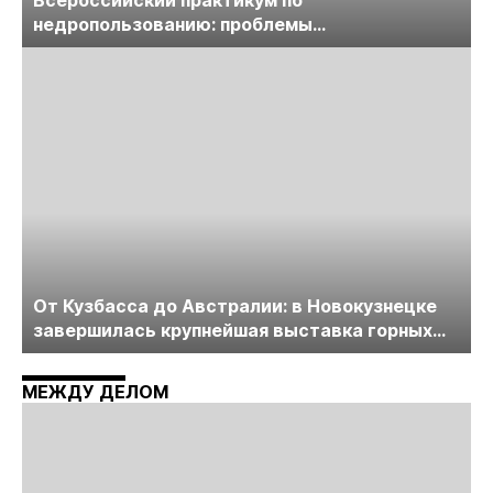
недропользованию: проблемы
лицензирования, цифровизации, экспертизы
пройдет в начале июля
От Кузбасса до Австралии: в Новокузнецке
завершилась крупнейшая выставка горных
технологий «Недра России. Уголь России и
Майнинг»
МЕЖДУ ДЕЛОМ