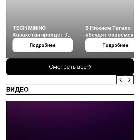
TECH MINING
В Нижнем Тагиле
Казахстан пройдет 7
обсудят современн
октября в Алматы
технологии
Подробнее
Подробнее
измельчения
минерального сырья
Смотреть все
ВИДЕО