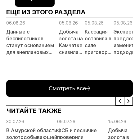
ЕЩЕ ИЗ ЭТОГО РАЗДЕЛА
06.08.26
05.08.26
05.08.26
05.08.26
Данные с
Добыча
Кассация
Эксперты
беспилотников
золота на
оставила в
предложи
станут основанием
Камчатке
силе
изменить
для внеплановых
снизилась
приговор
подходы 
проверок
на 20,3%
по делу о
регулиро
недропользователей
в первом
незаконной
россыпно
полугодии
добыче 43
золотодо
кг золота и
на фоне
серебра на
реформы
Смотреть все
Урале
лицензир
ЧИТАЙТЕ ТАКЖЕ
30.07.26
09.07.26
15.06.26
В Амурской области
ФСБ и лесничие
Добыча
золотодобывающей
проверили
золота в