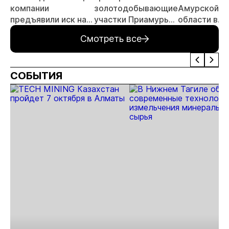
компании
золотодобывающие
Амурской
предъявили иск на
участки Приамурья
области в
23,8 млн рублей за
с воздуха
январе-мае
Смотреть все
ущерб лесному
увеличилась
фонду
на 1,8%
СОБЫТИЯ