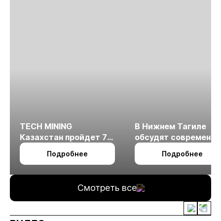
TECH MINING
В Нижнем Тагиле
Казахстан пройдет 7
обсудят современн
октября в Алматы
технологии
Подробнее
Подробнее
измельчения
минерального сырья
Смотреть все