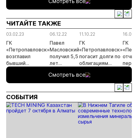
прогн
Смотреть все
МСБ
ЧИТАЙТЕ ТАКЖЕ
03.02.23
06.12.22
11.10.22
16.09.
ГК
Павел
ГК
ГК
«Петропавловск»
Масловский
«Петропавловск»
«Петр
возглавил
получил 5,5
погасит долги по
отчит
бывший
лет
облигациям
перво
руководитель
колонии
весной будущего
полуг
Смотреть все
компании
года
«Полюс» Федор
Кирсанов
СОБЫТИЯ