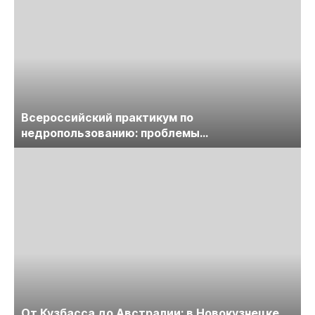
Всероссийский практикум по
недропользованию: проблемы
лицензирования, цифровизации, экспертизы
пройдет в начале июля
От Кузбасса до Австралии: в Новокузнецке