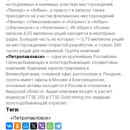
на подземных и наземных участках месторождений
«Пионер» и «Албын», а прирост в запасах также
приходится на участки флагманских месторождений
«Пионер» («Николаевская» и «Катрин») и «Албын»
(«Эльгинское» и «Унгличикан»). Из общего объема
запасов 4,05 миллиона унций находится в неупорных
рудах. Большая часть из которых —-3,75 миллиона унций
на месторождениях открытой разработки, и только 340
тысяч унций для подземной.
Группа компаний
«Петропавловск»
— одна из крупнейших Российских
горнодобывающих и золотодобывающих холдинговых
компаний. Компания зарегистрирована в
Великобритании, головной офис расположен в Лондоне,
группа имеет офисы в Москве и Благовещенске,
основные активы находятся в России в основном в
Амурской области. Акции компании входят в расчёт
индексов FTSE 250 и FTSE Gold mining (по лидерам
золотодобывающей отрасли)
Теги:
«Петропавловск»