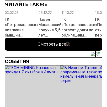
ЧИТАЙТЕ ТАКЖЕ
риски
прогн
03.02.23
06.12.22
11.10.22
16.09.
МСБ
ГК
Павел
ГК
ГК
«Петропавловск»
Масловский
«Петропавловск»
«Петр
возглавил
получил 5,5
погасит долги по
отчит
бывший
лет
облигациям
перво
руководитель
колонии
весной будущего
полуг
Смотреть все
компании
года
«Полюс» Федор
Кирсанов
СОБЫТИЯ