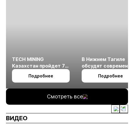
TECH MINING
В Нижнем Тагиле
Казахстан пройдет 7
обсудят современн
октября в Алматы
технологии
Подробнее
Подробнее
измельчения
минерального сырья
Смотреть все
ВИДЕО