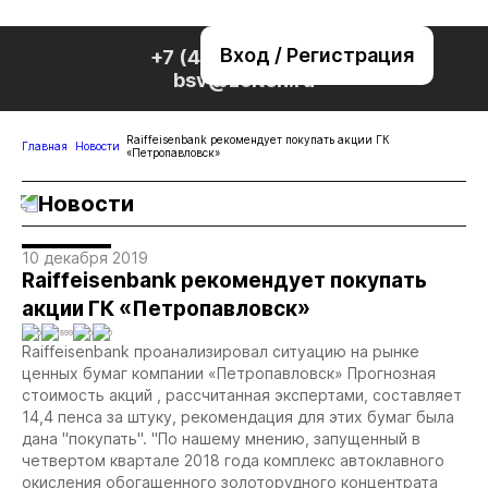
Вход / Регистрация
+7 (495) 221-76-32
bsv@zolteh.ru
Raiffeisenbank рекомендует покупать акции ГК
Главная
Новости
«Петропавловск»
Новости
10 декабря 2019
Raiffeisenbank рекомендует покупать
акции ГК «Петропавловск»
0
1899
0
0
Raiffeisenbank проанализировал ситуацию на рынке
ценных бумаг компании «Петропавловск» Прогнозная
стоимость акций , рассчитанная экспертами, составляет
14,4 пенса за штуку, рекомендация для этих бумаг была
дана "покупать". "По нашему мнению, запущенный в
четвертом квартале 2018 года комплекс автоклавного
окисления обогащенного золоторудного концентрата