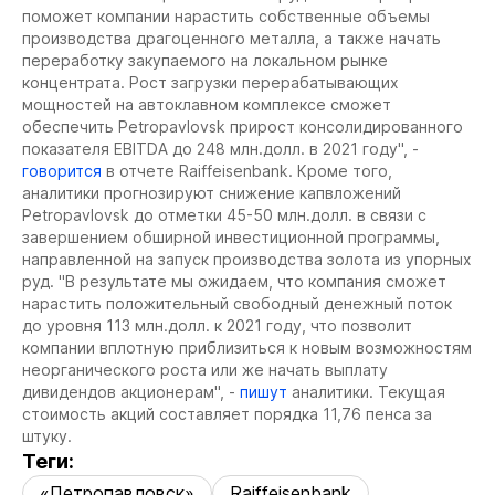
поможет компании нарастить собственные объемы
производства драгоценного металла, а также начать
переработку закупаемого на локальном рынке
концентрата. Рост загрузки перерабатывающих
мощностей на автоклавном комплексе сможет
обеспечить Petropavlovsk прирост консолидированного
показателя EBITDA до 248 млн.долл. в 2021 году", -
говорится
в отчете Raiffeisenbank. Кроме того,
аналитики прогнозируют снижение капвложений
Petropavlovsk до отметки 45-50 млн.долл. в связи с
завершением обширной инвестиционной программы,
направленной на запуск производства золота из упорных
руд. "В результате мы ожидаем, что компания сможет
нарастить положительный свободный денежный поток
до уровня 113 млн.долл. к 2021 году, что позволит
компании вплотную приблизиться к новым возможностям
неорганического роста или же начать выплату
дивидендов акционерам", -
пишут
аналитики. Текущая
стоимость акций составляет порядка 11,76 пенса за
штуку.
Теги:
«Петропавловск»
Raiffeisenbank