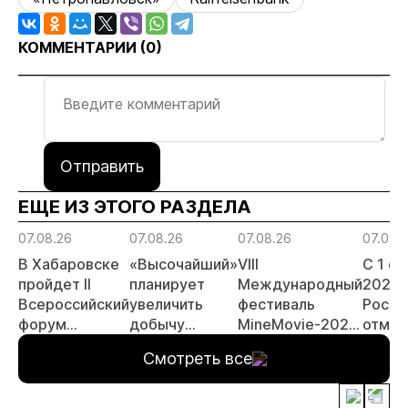
КОММЕНТАРИИ (
0
)
Отправить
ЕЩЕ ИЗ ЭТОГО РАЗДЕЛА
07.08.26
07.08.26
07.08.26
07.08.
В Хабаровске
«Высочайший»
VIII
С 1 с
пройдет II
планирует
Международный
2026 
Всероссийский
увеличить
фестиваль
Росси
форум
добычу
MineMovie-2026
отмен
«Россыпное
золота до 10
открыл прием
заяви
Смотреть все
золото
тонн в 2026
заявок
принц
России»
году
россы
отрас