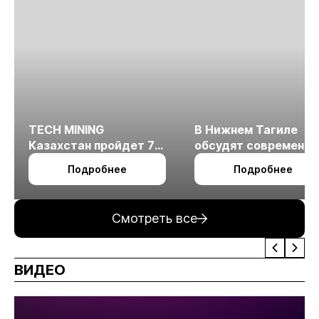
TECH MINING
В Нижнем Тагиле
Казахстан пройдет 7
обсудят современн
октября в Алматы
технологии
Подробнее
Подробнее
измельчения
минерального сырья
Смотреть все
ВИДЕО