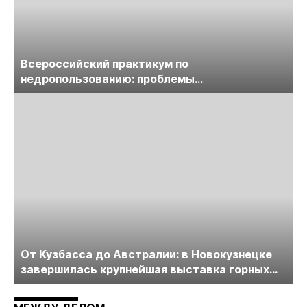
Всероссийский практикум по
недропользованию: проблемы
лицензирования, цифровизации, экспертизы
пройдет в начале июля
От Кузбасса до Австралии: в Новокузнецке
завершилась крупнейшая выставка горных
технологий «Недра России. Уголь России и
Майнинг»