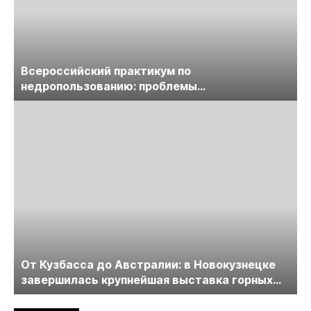
Всероссийский практикум по
недропользованию: проблемы
лицензирования, цифровизации, экспертизы
пройдет в начале июля
От Кузбасса до Австралии: в Новокузнецке
завершилась крупнейшая выставка горных
технологий «Недра России. Уголь России и
Майнинг»