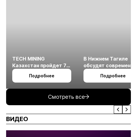
TECH MINING
В Нижнем Тагиле
Казахстан пройдет 7
обсудят современн
октября в Алматы
технологии
Подробнее
Подробнее
измельчения
минерального сырья
Смотреть все
ВИДЕО