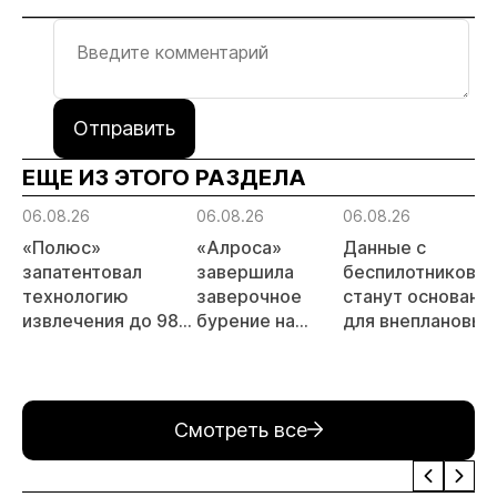
Отправить
ЕЩЕ ИЗ ЭТОГО РАЗДЕЛА
06.08.26
06.08.26
06.08.26
«Полюс»
«Алроса»
Данные с
запатентовал
завершила
беспилотников
технологию
заверочное
станут основани
извлечения до 98%
бурение на
для внеплановых
золота из
золоторудном
проверок
металлургического
месторождении
недропользоват
шлака
Дегдекан
Смотреть все