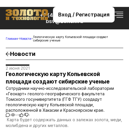
Вход / Регистрация
+7 (495) 221-76-32
bsv@zolteh.ru
Геологическую карту Копьевской площади создают
Главная
Новости
сибирские ученые
Новости
2 июня 2021
Геологическую карту Копьевской
площади создают сибирские ученые
Сотрудники научно-исследовательской лаборатории
«Геокарт» геолого-географического факультета
Томского госунивертитета (ГГФ ТГУ) создадут
геологическую карту Копьевской площади,
расположенной в Хакасии и Красноярском крае.
0
1215
0
0
Карта будет содержать данных о залежах золота, меди,
молибдена и других металлов.