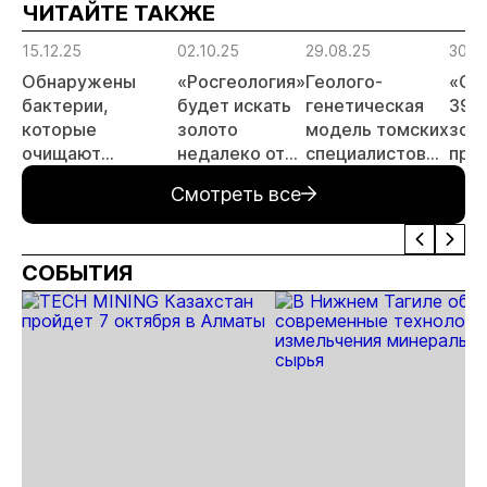
ЧИТАЙТЕ ТАКЖЕ
15.12.25
02.10.25
29.08.25
30.0
Обнаружены
«Росгеология»
Геолого-
«Си
бактерии,
будет искать
генетическая
39%
которые
золото
модель томских
зол
очищают
недалеко от
специалистов
про
хвостохранилища
Томска
помогла лучше
Том
Смотреть все
понять
структуру
«сложного»
СОБЫТИЯ
месторождения
золота