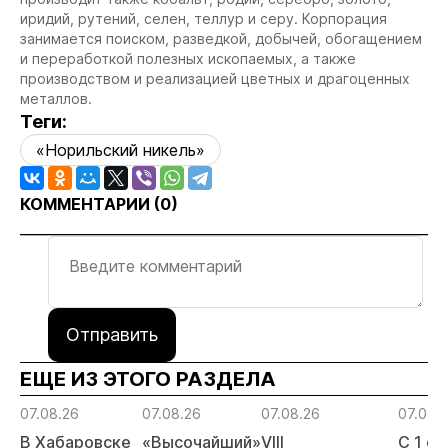
иридий, рутений, селен, теллур и серу. Корпорация
занимается поиском, разведкой, добычей, обогащением
и переработкой полезных ископаемых, а также
производством и реализацией цветных и драгоценных
металлов.
Теги:
«Норильский никель»
КОММЕНТАРИИ (
0
)
Отправить
ЕЩЕ ИЗ ЭТОГО РАЗДЕЛА
07.08.26
07.08.26
07.08.26
07.08.
В Хабаровске
«Высочайший»
VIII
С 1 с