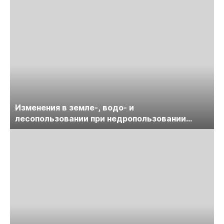
Изменения в земле-, водо- и
лесопользовании при недропользовании
обсудят на семинаре «ПравоТЭК»