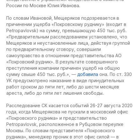
России по Москве Юлия Иванова.
По словам Ивановой, Мещеряков подозревается в
причинении ущерба «Покровскому руднику» (входит в
Petropavlovsk) на сумму, превышающую 450 тыс. руб.
«Предварительным расследованием установлено, что
Мещеряков и неустановленные лица, действуя группой
по предварительному сговору, совершили
самоуправство в отношении представительства АО
«Покровский рудник». В результате совершенного
преступления компании причинен ущерб на общую
сумму свыше 450 тыс. руб.», —
добавила
она. По ст. 330
УК предусмотрено наказание в виде принудительных
работ сроком до пяти лет, либо до шести месяцев
ареста, либо до пяти лет лишения свободы.
Расследование СК касается событий 26-27 августа 2020
года, когда Мещерякова не пускали в московский офис
«Покровского рудника» и представительство
Petropavlovsk, расположенное в Рубцовом переулке
Москвы. По словам представителя «Покровского
рудника», менеджер проник в этот офис силой — в