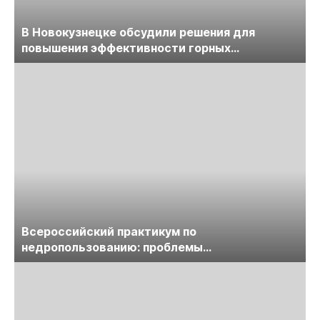
В Новокузнецке обсудили решения для
повышения эффективности горных
предприятий
Всероссийский практикум по
недропользованию: проблемы
лицензирования, цифровизации, экспертизы
пройдет в начале июля