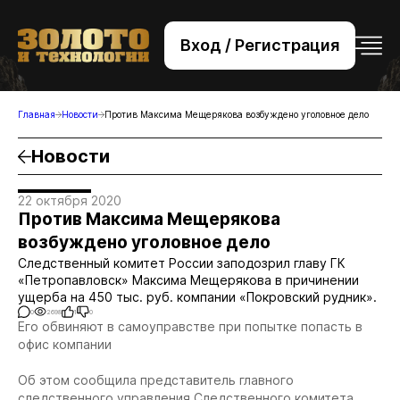
Вход / Регистрация
+7 (495) 221-76-32
bsv@zolteh.ru
Главная
Новости
Против Максима Мещерякова возбуждено уголовное дело
Новости
22 октября 2020
Против Максима Мещерякова
возбуждено уголовное дело
Следственный комитет России заподозрил главу ГК
«Петропавловск» Максима Мещерякова в причинении
ущерба на 450 тыс. руб. компании «Покровский рудник».
0
2698
1
0
Его обвиняют в самоуправстве при попытке попасть в
офис компании
Об этом сообщила представитель главного
следственного управления Следственного комитета