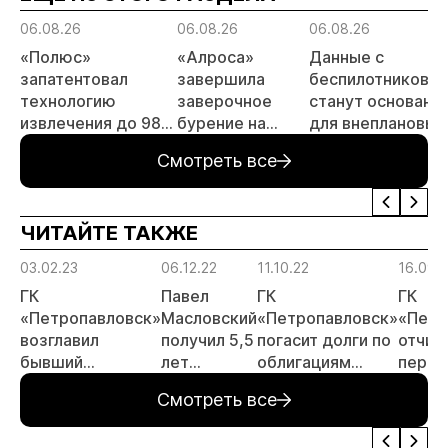
06.08.26
06.08.26
06.08.26
«Полюс»
«Алроса»
Данные с
запатентовал
завершила
беспилотников
технологию
заверочное
станут основани
извлечения до 98%
бурение на
для внеплановых
золота из
золоторудном
проверок
Смотреть все
металлургического
месторождении
недропользоват
шлака
Дегдекан
ЧИТАЙТЕ ТАКЖЕ
03.02.23
06.12.22
11.10.22
16.09.
ГК
Павел
ГК
ГК
«Петропавловск»
Масловский
«Петропавловск»
«Петр
возглавил
получил 5,5
погасит долги по
отчит
бывший
лет
облигациям
перво
руководитель
колонии
весной будущего
полуг
Смотреть все
компании
года
«Полюс» Федор