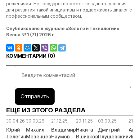
решениями. Но государство может создавать условия
для развития такой инициативы и поддерживать диалог с
профессиональным сообществом.
Опубликовано в журнале «Золото и технологии»
Весна № 1 (71) 2026 г.
КОММЕНТАРИИ (
0
)
Отправить
ЕЩЕ ИЗ ЭТОГО РАЗДЕЛА
30.04.26
30.03.26
21.12.25
29.11.25
03.09.25
21.0
Юрий
Михаил
Владимир
Никита
Дмитрий
Анд
Телегин
Мезенцев
Наумов
Вшивков
Плущевский
Иго