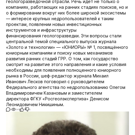
геологоразведочной отрасли. Речь идёт не только о
компаниях,
работающих на ранних стадиях поисков, но и
о формировании вокруг них более
широкой экосистемы
— интересе крупных недропользователей к таким
проектам,
появлении новых инвестиционных
инструментов и инфраструктуры
финансирования
геологоразведки. Эти вопросы стали
центральной темой специального выпуска
журнала
«Золото и технологии» — «ЮНИОРЫ» № 1, посвящённого
юниорным
компаниям и поиску новых механизмов
развития ранних стадий ГРР. О том, как
государство
смотрит на развитие этого направления и какие условия
необходимы
для появления полноценного юниорного
рынка в России, шеф-редактор журнала
Михаил
Иванович Лесков поговорил с руководителем
Федерального агентства по
недропользованию Олегом
Владимировичем Казановым и заместителем
директора
ФГКУ «Росгеолэкспертиза» Денисом
Леонидовичем Никишиным.
0
545
0
0