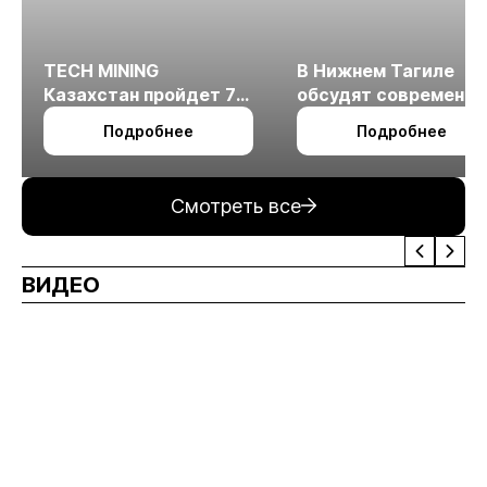
TECH MINING
В Нижнем Тагиле
Казахстан пройдет 7
обсудят современн
октября в Алматы
технологии
Подробнее
Подробнее
измельчения
минерального сырья
Смотреть все
ВИДЕО