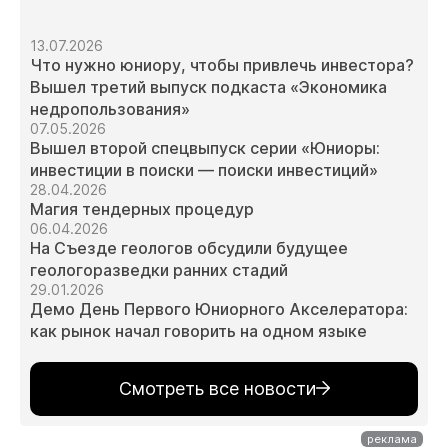
13.07.2026
Что нужно юниору, чтобы привлечь инвестора?
Вышел третий выпуск подкаста «Экономика
недропользования»
07.05.2026
Вышел второй спецвыпуск серии «Юниоры:
инвестиции в поиски — поиски инвестиций»
28.04.2026
Магия тендерных процедур
06.04.2026
На Съезде геологов обсудили будущее
На сайте осуществляется обработка файлов
геологоразведки ранних стадий
cookie
, необходимых для работы сайта, а
29.01.2026
также для анализа сайта и улучшения
Демо День Первого Юниорного Акселератора:
предоставляемых сервисов с
как рынок начал говорить на одном языке
использованием метрической программы
Яндекс.Метрика. Продолжая использовать
сайт, вы даете
согласие
на использование
Смотреть все новости
данных технологий.
Согласен