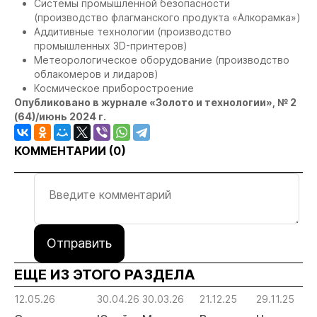
Системы промышленной безопасности
(производство флагманского продукта «Алкорамка»)
Аддитивные технологии (производство
промышленных 3D-принтеров)
Метеорологическое оборудование (производство
облакомеров и лидаров)
Космическое приборостроение
Опубликовано в журнале «Золото и технологии», № 2
(64)/июнь 2024 г.
КОММЕНТАРИИ (
0
)
Отправить
ЕЩЕ ИЗ ЭТОГО РАЗДЕЛА
12.05.26
30.04.26
30.03.26
21.12.25
29.11.25
03