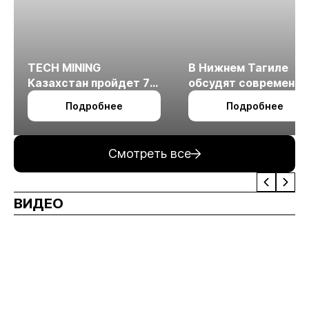
TECH MINING
В Нижнем Тагиле
Казахстан пройдет 7
обсудят современн
октября в Алматы
технологии
Подробнее
Подробнее
измельчения
минерального сырья
Смотреть все
ВИДЕО