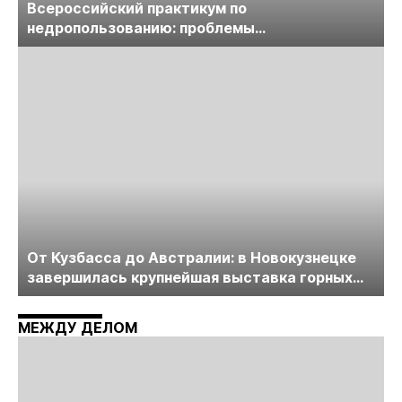
Всероссийский практикум по
недропользованию: проблемы
лицензирования, цифровизации, экспертизы
пройдет в начале июля
От Кузбасса до Австралии: в Новокузнецке
завершилась крупнейшая выставка горных
технологий «Недра России. Уголь России и
Майнинг»
МЕЖДУ ДЕЛОМ