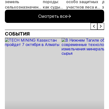
земель
породы:
особо защитных
до
сельхозназначения
как суды
участков леса из
зол
для госнужд для
разрешают
Государственного
рам
Смотреть все
целей
вопросы о
лесного реестра
пои
недропользования
плате за
лиц
НВОС
СОБЫТИЯ