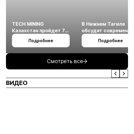
TECH MINING
В Нижнем Тагиле
Казахстан пройдет 7
обсудят современн
октября в Алматы
технологии
Подробнее
Подробнее
измельчения
минерального сырья
Смотреть все
ВИДЕО