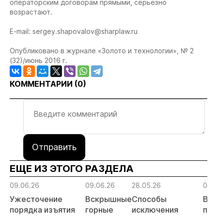
операторским договорам прямыми, серьезно
возрастают.
E-mail:
sergey.shapovalov@sharplaw.ru
Опубликовано в журнале «Золото и технологии», № 2
(32)/июнь 2016 г.
КОММЕНТАРИИ (
0
)
Отправить
ЕЩЕ ИЗ ЭТОГО РАЗДЕЛА
09.06.26
09.06.26
28.05.26
05.
Ужесточение
Вскрышные
Способы
Во
порядка изъятия
горные
исключения
поп