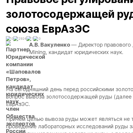
золотосодержащей руд
союза ЕврАзЭС
0
2924
1
0
А.В. Вакуленко
— Директор правового 
Mining, кандидат юридических наук.
На сегодняшний день перед российскими золо
вопрос вывоза золотосодержащей руды (далее 
ЕврАзЭС.
Причем целью вывоза руды может являться не т
проведение лабораторных исследований руды з