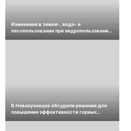
Изменения в земле-, водо- и
лесопользовании при недропользовании
обсудят на семинаре «ПравоТЭК»
В Новокузнецке обсудили решения для
повышения эффективности горных
предприятий