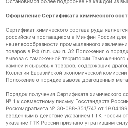
Остановимся более подробнее на каждой из вы
Оформление Сертификата химического сост
Сертификат химического состава руды являетс
российским поставщиком в Минфин России для 
нецелесообразности промышленного извлечени
товаров в РФ (п.п. «а» п. 32
Положения о порядк
вывоза с таможенной территории Таможенного 
камней и сырьевых товаров, содержащих драг
Коллегии Евразийской экономической комиссии о
Положение о порядке вывоза драгоценных мета
Порядок получения Сертификата химического с
№ 1 к совместному письму Госстандарта России 
Роскомдрагмета № 30-088-351/747 от 19.04.199
введённым в действие
указанием ГТК России от
указание ГТК России признано утратившим силу