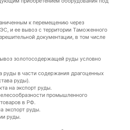
ледующим приобретением оборудования под
раниченным к перемещению через
С, и ее вывоз с территории Таможенного
зрешительной документации, в том числе
вывоз золотосодержащей руды условно
а руды в части содержания драгоценных
тава руды).
та на экспорт руды.
ецелесообразности промышленного
товаров в РФ.
а экспорт руды.
ии руды.