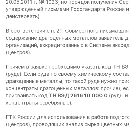
20.05.2011 г. № 1023
, но порядок получения Сер
утвержденный письмами Госстандарта России и
действовать).
В соответствии с п. 2.1. Совместного письма дл
содержание драгоценных металлов заявитель до
организаций, аккредитованных в Системе аккре
(центров).
Причем в заявке необходимо указать код ТН ВЭ
(руде). Если руда по своему химическому соста
драгоценные металлы, то такой руде нужно при
концентраты драгоценных металлов: прочие), е
присваивать код
ТН ВЭД 2616 10 000 0
(руды и
концентраты серебряные).
ГТК России для использования в работе подгот
(центров), проводящих анализ сырья цветных 