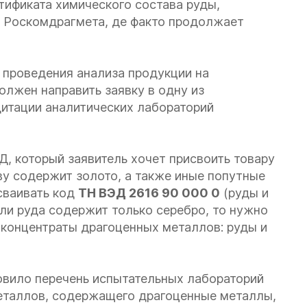
тификата химического состава руды,
 Роскомдрагмета, де факто продолжает
я проведения анализа продукции на
лжен направить заявку в одну из
дитации аналитических лабораторий
Д, который заявитель хочет присвоить товару
ву содержит золото, а также иные попутные
сваивать код
ТН ВЭД 2616 90 000 0
(руды и
сли руда содержит только серебро, то нужно
 концентраты драгоценных металлов: руды и
овило перечень испытательных лабораторий
металлов, содержащего драгоценные металлы,