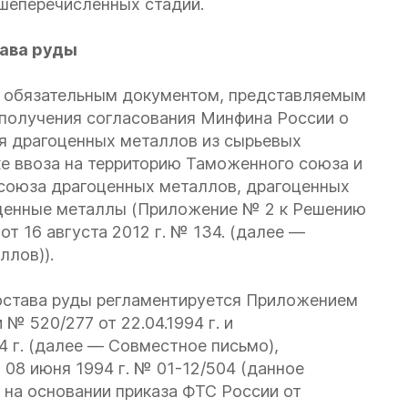
шеперечисленных стадий.
ава руды
я обязательным документом, представляемым
получения согласования Минфина России о
я драгоценных металлов из сырьевых
е ввоза на территорию Таможенного союза и
союза драгоценных металлов, драгоценных
оценные металлы (Приложение № 2 к Решению
т 16 августа 2012 г. № 134.
(далее —
ллов)).
остава руды регламентируется
Приложением
№ 520/277 от 22.04.1994 г.
и
4 г.
(далее — Совместное письмо),
 08 июня 1994 г. № 01-12/504
(данное
 на основании приказа ФТС России от