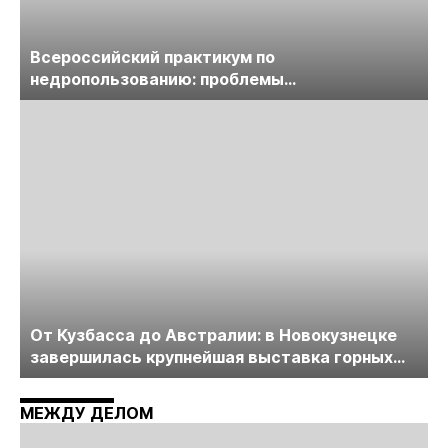
Всероссийский практикум по
недропользованию: проблемы
лицензирования, цифровизации, экспертизы
пройдет в начале июля
От Кузбасса до Австралии: в Новокузнецке
завершилась крупнейшая выставка горных
технологий «Недра России. Уголь России и
Майнинг»
МЕЖДУ ДЕЛОМ