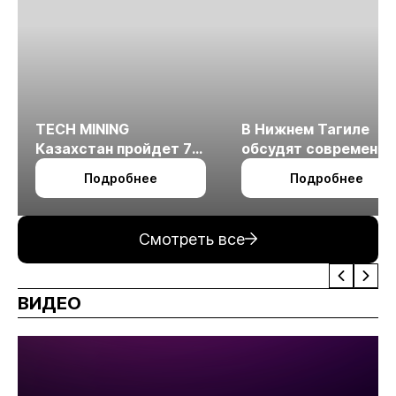
TECH MINING
В Нижнем Тагиле
Казахстан пройдет 7
обсудят современн
октября в Алматы
технологии
Подробнее
Подробнее
измельчения
минерального сырья
Смотреть все
ВИДЕО