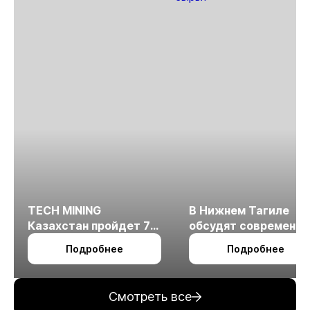
TECH MINING
В Нижнем Тагиле
Казахстан пройдет 7
обсудят современн
октября в Алматы
технологии
Подробнее
Подробнее
измельчения
минерального сырья
Смотреть все