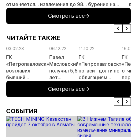
отменяется
извлечения до 98%
бурение на
для
заявительный
золота из
золоторудном
пр
Смотреть все
принцип на
металлургического
месторождении
не
россыпи:
шлака
Дегдекан
отраслевые
ЧИТАЙТЕ ТАКЖЕ
риски и
прогнозы для
03.02.23
06.12.22
11.10.22
16.09.
МСБ
ГК
Павел
ГК
ГК
«Петропавловск»
Масловский
«Петропавловск»
«Петр
возглавил
получил 5,5
погасит долги по
отчит
бывший
лет
облигациям
перво
руководитель
колонии
весной будущего
полуг
Смотреть все
компании
года
«Полюс» Федор
Кирсанов
СОБЫТИЯ