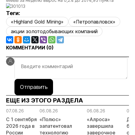
ММВБ за неделю вырос на 0,2% до 2074,95 пункта
Теги:
«Highland Gold Mining»
«Петропавловск»
акции золотодобывающих компаний
КОММЕНТАРИИ (
0
)
Отправить
ЕЩЕ ИЗ ЭТОГО РАЗДЕЛА
07.08.26
06.08.26
06.08.26
06.
С 1 сентября
«Полюс»
«Алроса»
Да
2026 года в
запатентовал
завершила
бес
России
технологию
заверочное
ста