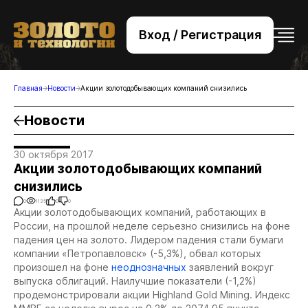
Вход / Регистрация
+7 (495) 221-76-32
bsv@zolteh.ru
Главная
Новости
Акции золотодобывающих компаний снизились
Новости
30 октября 2017
Акции золотодобывающих компаний
снизились
0
1135
0
0
Акции золотодобывающих компаний, работающих в
России, на прошлой неделе серьезно снизились на фоне
падения цен на золото. Лидером падения стали бумаги
компании «Петропавловск» (-5,3%), обвал которых
произошел на фоне
неоднозначных
заявлений вокруг
выпуска облигаций. Наилучшие показатели (-1,2%)
продемонстрировали акции Highland Gold Mining. Индекс