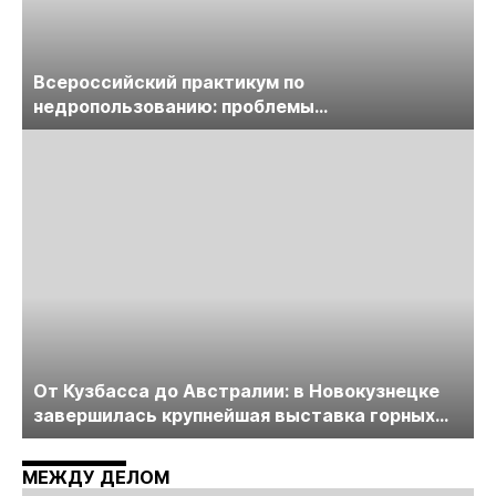
Всероссийский практикум по
недропользованию: проблемы
лицензирования, цифровизации, экспертизы
пройдет в начале июля
От Кузбасса до Австралии: в Новокузнецке
завершилась крупнейшая выставка горных
технологий «Недра России. Уголь России и
Майнинг»
МЕЖДУ ДЕЛОМ