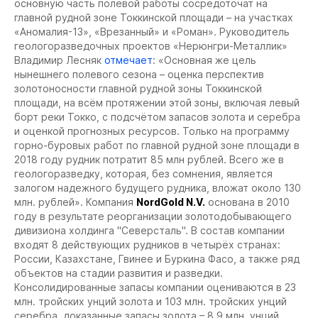
основную часть полевой работы сосредоточат на
главной рудной зоне Токкинской площади – на участках
«Аномалия-13», «Врезанный» и «Роман». Руководитель
геологоразведочных проектов «Нерюнгри-Металлик»
Владимир Лесняк
отмечает
: «Основная же цель
нынешнего полевого сезона – оценка перспектив
золотоносности главной рудной зоны Токкинской
площади, на всём протяжении этой зоны, включая левый
борт реки Токко, с подсчётом запасов золота и серебра
и оценкой прогнозных ресурсов. Только на программу
горно-буровых работ по главной рудной зоне площади в
2018 году рудник потратит 85 млн рублей. Всего же в
геологоразведку, которая, без сомнения, является
залогом надежного будущего рудника, вложат около 130
млн. рублей».
Компания
NordGold N.V.
основана в 2010
году в результате реорганизации золотодобывающего
дивизиона холдинга "Северсталь". В состав компании
входят 8 действующих рудников в четырёх странах:
России, Казахстане, Гвинее и Буркина Фасо, а также ряд
объектов на стадии развития и разведки.
Консолидированные запасы компании оцениваются в 23
млн. тройских унций золота и 103 млн. тройских унций
серебра, доказанные запасы золота – 8,9 млн. унций.