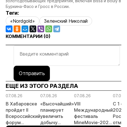
золотодобывающих предприятия, включая Bissa и Bouly в
Буркина-Фасо и Гросс в России.
Теги:
«Nordgold»
Зеленский Николай
КОММЕНТАРИИ (
0
)
Отправить
ЕЩЕ ИЗ ЭТОГО РАЗДЕЛА
07.08.26
07.08.26
07.08.26
07.08.
В Хабаровске
«Высочайший»
VIII
С 1 с
пройдет II
планирует
Международный
2026 
Всероссийский
увеличить
фестиваль
Росси
форум
добычу
MineMovie-2026
отмен