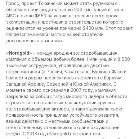
Гросс, проект Токкинский может стать рудником с
объемом производства около 200 тыс. унций в год и
AISC в около $650 на унцию в течение всего срока
эксплуатации, инвестиции в строительство которого
оцениваются на уровне примерно $400 млн. Этот проект
является значимой частью нашей стратегии
долгосрочного развития».
«Nordgold»
– международная золотодобывающая
компания с объемом добычи более 1 млн. унций и 8 000
тысячами сотрудников, управляющая десятью
предприятиями (в России, Казахстане, Буркина-Фасо и
Гвинее) и рядом перспективных проектов в Евразии,
Западной Африке, Северной и Южной Америках. С
момента своего основания в 2007 году, компания
закрепила за собой статус мирового лидера в области
строительства эталонных для индустрии крупных
золотодобывающих активов, а также доказала свою
приверженность принципам устойчивого развития,
взаимодействию с местными сообществами и
ответственному отношению к охране окружающей
среды. С 2013 года Nordgold построил три