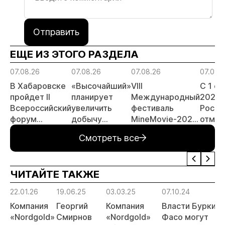
Отправить
ЕЩЕ ИЗ ЭТОГО РАЗДЕЛА
07.08.26
07.08.26
07.08.26
07.08.
В Хабаровске
«Высочайший»
VIII
С 1 с
пройдет II
планирует
Международный
2026 
Всероссийский
увеличить
фестиваль
Росси
форум
добычу
MineMovie-2026
отмен
«Россыпное
золота до 10
открыл прием
заяви
Смотреть все
золото
тонн в 2026
заявок
принц
России»
году
россы
отрас
ЧИТАЙТЕ ТАКЖЕ
риски
прогн
22.01.26
19.06.25
03.03.25
07.10.24
МСБ
Компания
Георгий
Компания
Власти Буркина
«Nordgold»
Смирнов
«Nordgold»
Фасо могут