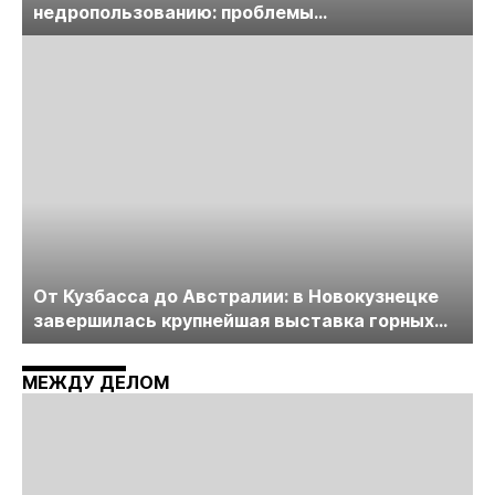
недропользованию: проблемы
лицензирования, цифровизации, экспертизы
пройдет в начале июля
От Кузбасса до Австралии: в Новокузнецке
завершилась крупнейшая выставка горных
технологий «Недра России. Уголь России и
Майнинг»
МЕЖДУ ДЕЛОМ