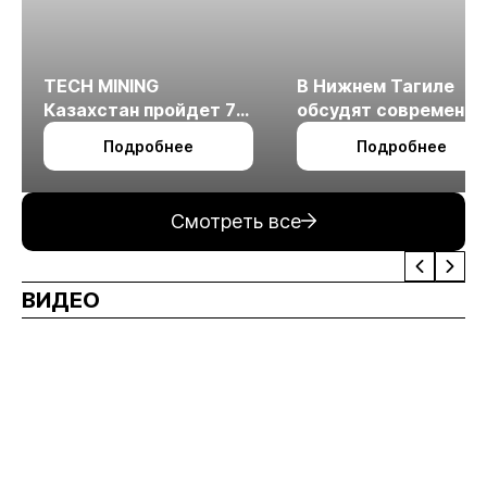
TECH MINING
В Нижнем Тагиле
Казахстан пройдет 7
обсудят современн
октября в Алматы
технологии
Подробнее
Подробнее
измельчения
минерального сырья
Смотреть все
ВИДЕО