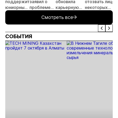
поддержит
заявил о
обновила
отозвать лицен
юниорные
проблеме
карьерную
некоторых
проекты
истощения
программу
иностранных
Смотреть все
запасов
для молодых
золотодобыва
золота
специалистов
компаний
(дополнено)
СОБЫТИЯ