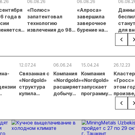
8.26
06.08.26
06.08.26
06.08.2
 сентября
«Полюс»
«Алроса»
Данны
6 года в
запатентовал
завершила
беспи
сии
технологию
заверочное
стану
еняется
извлечения до 98%
бурение на
для в
вительный
золота из
золоторудном
прове
нцип на
металлургического
месторождении
недро
сыпи:
шлака
Дегдекан
раслевые
ки и
12.07.24
06.06.24
15.04.24
26.12.23
гнозы для
ина-
Связанная с
Компания
Компания
Кластер
Б
«Nordgold»
«Nordgold»
«Nordgold»
«Гросс»
цензии
структура
расширяет
запускает
этом го
купила
добычу
программу
произве
компанию с
золота в
стажировки
около 12
вающих
лицензиями
Буркина-
выпускников
тонн
на
Фасо
золота
полиметаллы