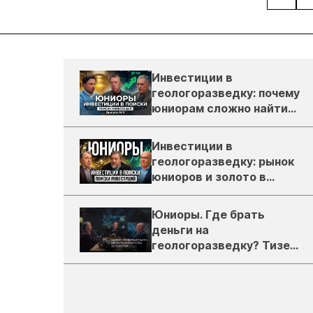
Инвестиции в
геологоразведку: почему
юниорам сложно найти
деньги
Инвестиции в
геологоразведку: рынок
юниоров и золото в
России
Юниоры. Где брать
деньги на
геологоразведку? Тизер
подкаста ЗиТ №1