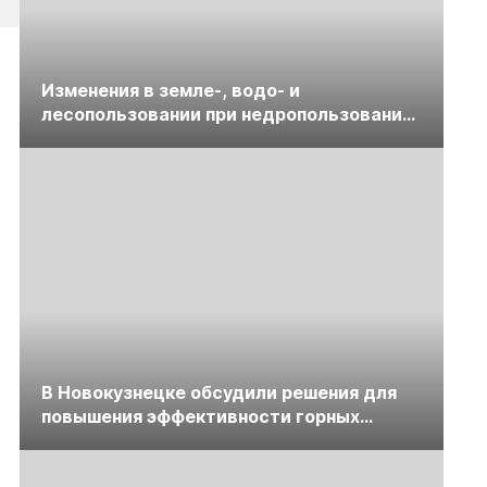
Изменения в земле-, водо- и
лесопользовании при недропользовании
обсудят на семинаре «ПравоТЭК»
В Новокузнецке обсудили решения для
повышения эффективности горных
предприятий