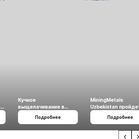
Кучное
MiningMetals
ые
выщелачивание в
Uzbekistan пройде
холодном климате
27 по 29 октября в 
Подробнее
Подробнее
Ташкент