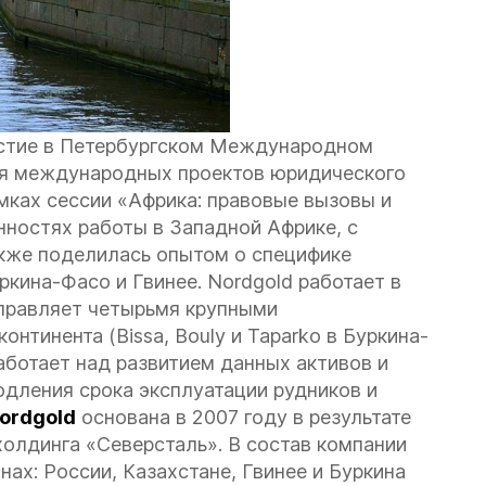
астие в Петербургском Международном
я международных проектов юридического
мках сессии «Африка: правовые вызовы и
ностях работы в Западной Африке, с
акже поделилась опытом о специфике
кина-Фасо и Гвинее. Nordgold работает в
управляет четырьмя крупными
тинента (Bissa, Bouly и Taparko в Буркина-
работает над развитием данных активов и
дления срока эксплуатации рудников и
ordgold
основана в 2007 году в результате
олдинга «Северсталь». В состав компании
ах: России, Казахстане, Гвинее и Буркина