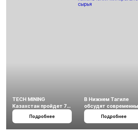
TECH MINING
В Нижнем Тагиле
Казахстан пройдет 7
обсудят современн
октября в Алматы
технологии
Подробнее
Подробнее
измельчения
минерального сырья