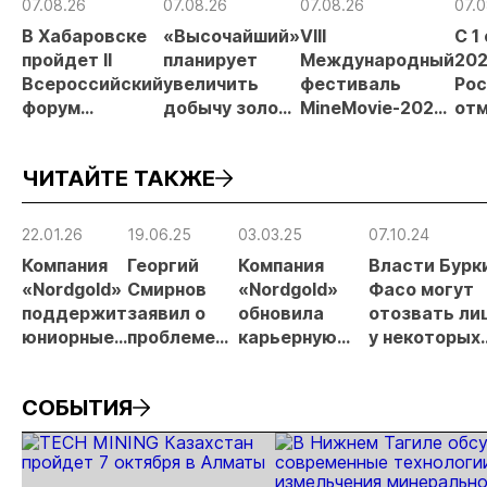
07.08.26
07.08.26
07.08.26
07.0
В Хабаровске
«Высочайший»
VIII
С 1
пройдет II
планирует
Международный
202
Всероссийский
увеличить
фестиваль
Рос
форум
добычу золота
MineMovie-2026
отм
«Россыпное
до 10 тонн в
открыл прием
зая
золото
2026 году
заявок
при
ЧИТАЙТЕ ТАКЖЕ
России»
рос
от
рис
22.01.26
19.06.25
03.03.25
07.10.24
про
Компания
Георгий
Компания
Власти Бурк
МС
«Nordgold»
Смирнов
«Nordgold»
Фасо могут
поддержит
заявил о
обновила
отозвать ли
юниорные
проблеме
карьерную
у некоторых
проекты
истощения
программу
иностранных
запасов
для молодых
золотодобы
СОБЫТИЯ
золота
специалистов
компаний
(дополнено)