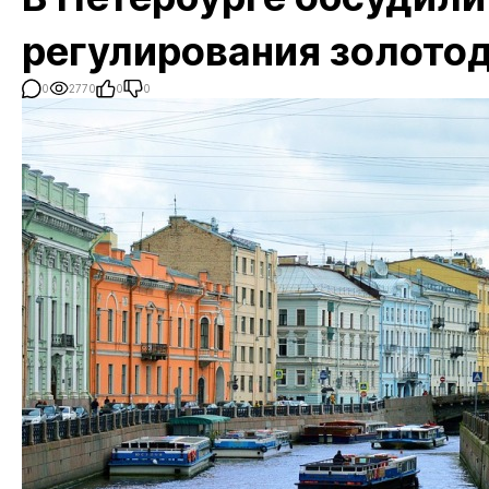
регулирования золото
0
2770
0
0