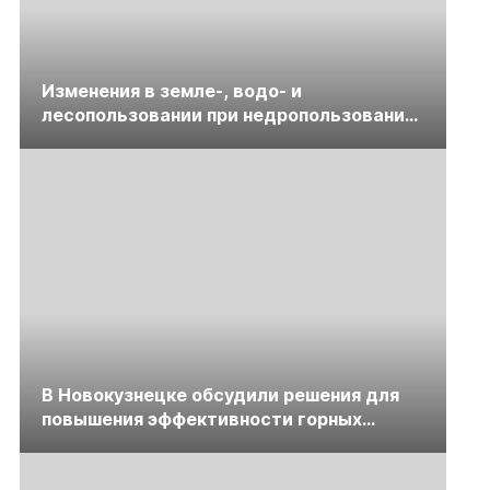
Изменения в земле-, водо- и
лесопользовании при недропользовании
обсудят на семинаре «ПравоТЭК»
В Новокузнецке обсудили решения для
повышения эффективности горных
предприятий