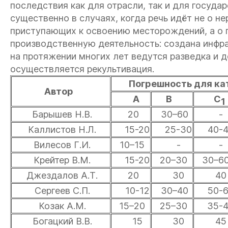
последствия как для отрасли, так и для госуда
существенно в случаях, когда речь идёт не о н
приступающих к освоению месторождений, а о 
производственную деятельность: создана инфра
на протяжении многих лет ведутся разведка и д
осуществляется рекультивация.
Погрешность для кат
Автор
А
В
С
1
Барышев Н.В.
20
30–60
-
Каллистов Н.Л.
15-20
25-30
40-4
Вилесов Г.И.
10–15
-
-
Крейтер В.М.
15-20
20–30
30–6
Джездалов А.Т.
20
30
40
Сергеев С.П.
10-12
30–40
50-6
Козак А.М.
15–20
25–30
35-4
Богацкий В.В.
15
30
45