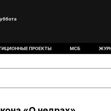
Суббота
ТИЦИОННЫЕ ПРОЕКТЫ
МСБ
ЖУР
кона «О недрах».