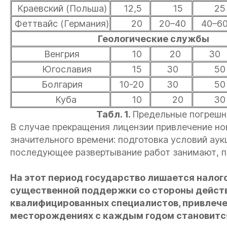
Краевский (Польша)
12,5
15
25
Феттвайс (Германия)
20
20–40
40–6
Геологические службы
Венгрия
10
20
30
Югославия
15
30
50
Болгария
10-20
30
50
Куба
10
20
30
Табл. 1.
Предельные погрешн
В случае прекращения лицензии привлечение но
значительного времени: подготовка условий ау
последующее развертывание работ занимают, по
На этот период государство лишается нало
существенной поддержки со стороны дейст
квалифицированных специалистов, привлече
месторождениях с каждым годом становится