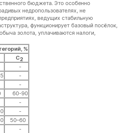
рственного бюджета. Это особенно
ерадивых недропользователях, не
предприятиях, ведущих стабильную
структура, функционирует базовый посёлок,
обыча золота, уплачиваются налоги,
егорий, %
С
2
-
5
-
-
0
60-90
-
0
-
0
50–60
-