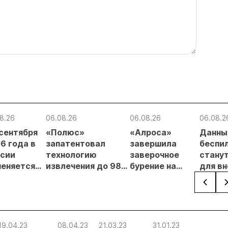
8.26
06.08.26
06.08.26
06.08.2
 сентября
«Полюс»
«Алроса»
Данны
6 года в
запатентовал
завершила
беспи
сии
технологию
заверочное
стану
еняется
извлечения до 98%
бурение на
для в
вительный
золота из
золоторудном
прове
нцип на
металлургического
месторождении
недро
сыпи:
шлака
Дегдекан
раслевые
ки и
19.04.23
08.04.23
21.03.23
31.01.23