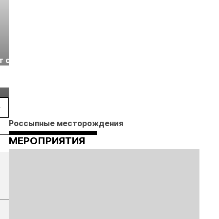
Выставка «Рудник
Российская
т с
2026» пройдет в
отраслевая
г.
Екатеринбурге
энергетическая
Подробнее
Подробнее
конференция Р
2026
Россыпные месторождения
МЕРОПРИЯТИЯ