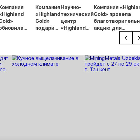
гнозы для
Компания
Компания
Научно-
Компания «Highla
Б
«Highland
«Highland
технический
Gold» провела
Gold»
Gold»
центр
благотворитель
обновила
подарила
«Highland
акцию для
парк техники
автобус
Gold»
воспитанников
на
жителям
появился в
детских домов
камчатских
Чукотки
Забайкалье
предприятиях