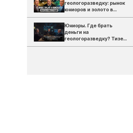
геологоразведку: рынок
юниоров и золото в
России
Юниоры. Где брать
деньги на
геологоразведку? Тизер
подкаста ЗиТ №1