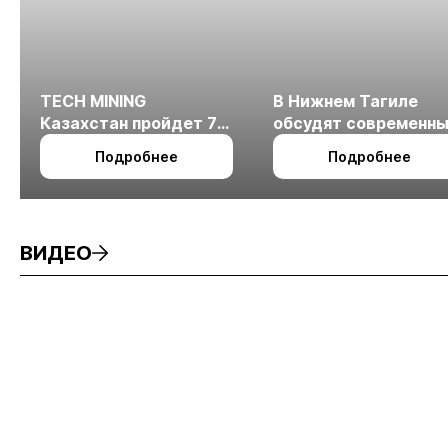
TECH MINING
В Нижнем Тагиле
Казахстан пройдет 7
обсудят современн
октября в Алматы
технологии
Подробнее
Подробнее
измельчения
минерального сырья
ВИДЕО