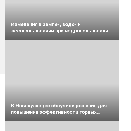
Изменения в земле-, водо- и
лесопользовании при недропользовании
обсудят на семинаре «ПравоТЭК»
В Новокузнецке обсудили решения для
повышения эффективности горных
предприятий