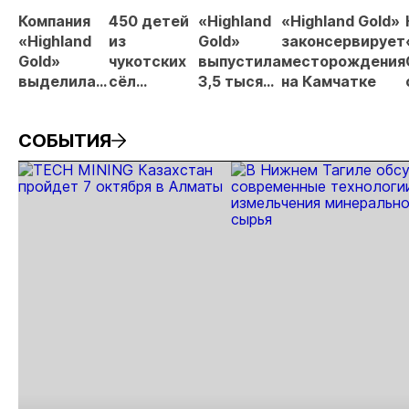
про
Компания
450 детей
«Highland
«Highland Gold»
МС
«Highland
из
Gold»
законсервирует
Gold»
чукотских
выпустила
месторождения
выделила
сёл
3,5 тысячи
на Камчатке
14 млн. руб.
получили
мальков
на ремонт
новогодние
нерки в
СОБЫТИЯ
больницы в
подарки от
реку на
Забайкалье
«Highland
Камчатке
Gold»