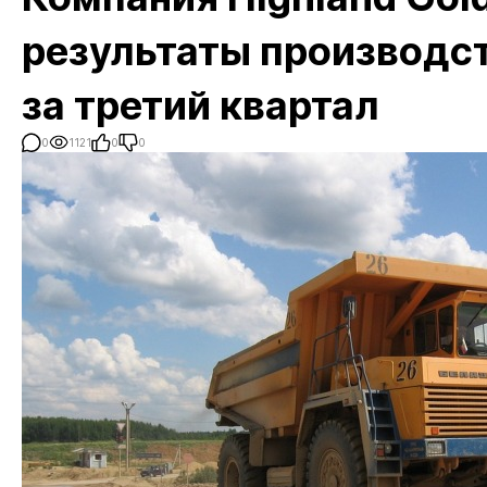
результаты производс
за третий квартал
0
1121
0
0