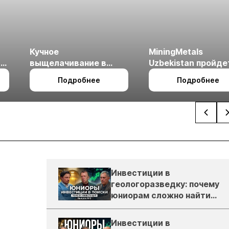
Кучное
MiningMetals
ые
выщелачивание в
Uzbekistan пройде
холодном климате
27 по 29 октября в 
Подробнее
Подробнее
Ташкент
Инвестиции в
геологоразведку: почему
юниорам сложно найти
деньги
Инвестиции в