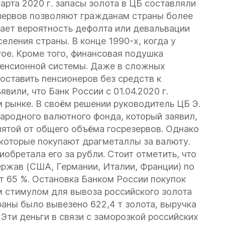
марта 2020 г. запасы золота в ЦБ составляли
зервов позволяют гражданам страны более
жает вероятность дефолта или девальвации
еления страны. В конце 1990-х, когда у
гое. Кроме того, финансовая подушка
пенсионной системы. Даже в сложных
оставить пенсионеров без средств к
вили, что Банк России с 01.04.2020 г.
 рынке. В своём решении руководитель ЦБ Э.
ародного валютного фонда, который заявил,
пятой от общего объёма госрезервов. Однако
которые покупают драгметаллы за валюту.
иобретала его за рубли. Стоит отметить, что
ржав (США, Германии, Италии, Франции) по
т 65 %. Остановка Банком России покупок
 стимулом для вывоза российского золота
траны было вывезено 622,4 т золота, выручка
Эти деньги в связи с заморозкой российских