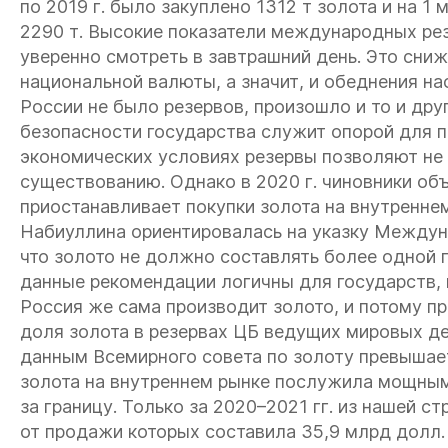
по 2019 г. было закуплено 1312 т золота и на 1 
2290 т. Высокие показатели международных ре
уверенно смотреть в завтрашний день. Это сни
национальной валюты, а значит, и обеднения нас
России не было резервов, произошло и то и дру
безопасности государства служит опорой для 
экономических условиях резервы позволяют не 
существованию. Однако в 2020 г. чиновники объя
приостанавливает покупки золота на внутреннем
Набиуллина ориентировалась на указку Междун
что золото не должно составлять более одной 
данные рекомендации логичны для государств, 
Россия же сама производит золото, и потому пр
доля золота в резервах ЦБ ведущих мировых де
данным Всемирного совета по золоту превышае
золота на внутреннем рынке послужила мощным
за границу. Только за 2020–2021 гг. из нашей с
от продажи которых составила 35,9 млрд долл. 