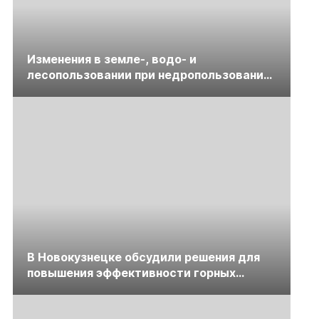
Изменения в земле-, водо- и
лесопользовании при недропользовании
обсудят на семинаре «ПравоТЭК»
В Новокузнецке обсудили решения для
повышения эффективности горных
предприятий