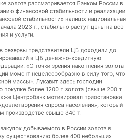
пке золота рассматривается Банком России в
жанию финансовой стабильности и реализации
ансовой стабильности» налицо: национальная
ачала 2023 г., стабильно растут цены на все
ия и услуги.
а в резервы представители ЦБ доходили до
курировавший в ЦБ денежно-кредитную
едерации: «С точки зрения накопления золота
щий момент нецелесообразно в силу того, что
ной массы». Лукавит здесь господин
по покупке более 1200 т золота (свыше 200 т
Также Центробанк мотивировал приостановки
 удовлетворения спроса населения», который
ом производстве свыше 340 т.
 закупок добываемого в России золота в
озу существованию более 400 небольших