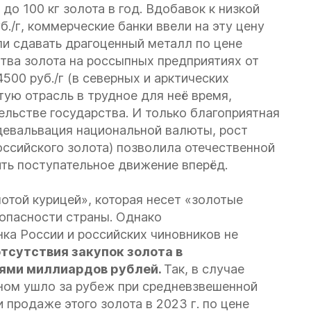
до 100 кг золота в год. Вдобавок к низкой
./г, коммерческие банки ввели на эту цену
и сдавать драгоценный металл по цене
ства золота на россыпных предприятиях от
4500 руб./г (в северных и арктических
тую отрасль в трудное для неё время,
ельстве государства. И только благоприятная
девальвация национальной валюты, рост
оссийского золота) позволила отечественной
ть поступательное движение вперёд.
отой курицей», которая несет «золотые
зопасности страны. Однако
ка России и российских чиновников не
тсутствия закупок золота в
нями миллиардов рублей.
Так, в случае
овном ушло за рубеж при средневзвешенной
 продаже этого золота в 2023 г. по цене