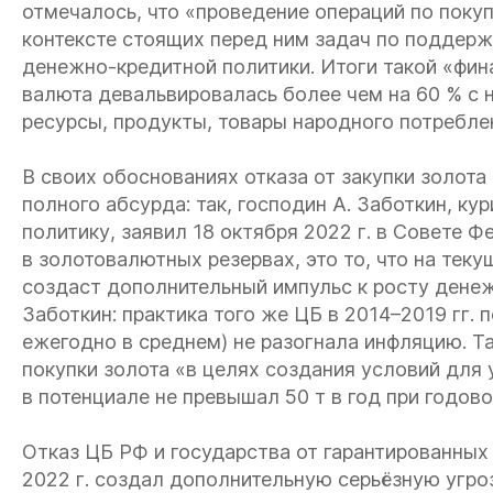
отмечалось, что «проведение операций по поку
контексте стоящих перед ним задач по поддер
денежно-кредитной политики. Итоги такой «фин
валюта девальвировалась более чем на 60 % с н
ресурсы, продукты, товары народного потреблен
В своих обоснованиях отказа от закупки золот
полного абсурда: так, господин А. Заботкин, 
политику, заявил 18 октября 2022 г. в Совете Ф
в золотовалютных резервах, это то, что на теку
создаст дополнительный импульс к росту денеж
Заботкин: практика того же ЦБ в 2014–2019 гг. 
ежегодно в среднем) не разогнала инфляцию. 
покупки золота «в целях создания условий для
в потенциале не превышал 50 т в год при годов
Отказ ЦБ РФ и государства от гарантированных
2022 г. создал дополнительную серьёзную угр