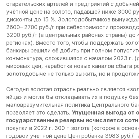
старательских артелей и предприятий с добычей 
учётной цене на золото, падавшей ниже 3000 руб
дисконты до 15 %. Золотодобытчиков вынуждал
2600– 2700 руб./г при себестоимости производ
3200 руб./г (в центральных районах страны) до 
регионах). Вместо того, чтобы поддержать золо
банкиры решили её добить при полном попустит
конъюнктура, сложившаяся с началом 2023 г. (
мировых цен, наработка новых каналов сбыта р
золотодобыче не только выжить, но и продолжи
Сегодня золотая отрасль реально является «зол
яйца» и могла бы откладывать их в подушку бе
маловразумительная политика Центрального бан
позволяет это сделать.
Упущенная выгода от о
государственные резервы исчисляется сот
покупки в 2022 г. 300 т золота (которое в осн
годовой учётной цене Центробанка 3983 руб./г и