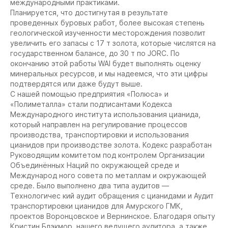
международными практиками.
Планируется, что достигнутая в результате
проведенных буровых работ, более высокая степень
геологической изученности месторождения позволит
увеличить его запасы с 17 т золота, которые числятся на
государственном балансе, до 30 т по JORC. По
окончанию этой работы WAI будет выполнять оценку
минеральных ресурсов, и мы надеемся, что эти цифры
подтвердятся или даже будут выше.
С нашей помощью предприятия «Полюса» и
«Полиметалла» стали подписантами Кодекса
Международного института использования цианида,
который направлен на регулирование процессов
производства, транспортировки и использования
цианидов при производстве золота. Кодекс разработан
Руководящим комитетом под контролем Организации
Объединённых Наций по окружающей среде и
Международ ного совета по металлам и окружающей
среде. Было выполнено два типа аудитов —
Технологичес кий аудит обращения с цианидами и Аудит
транспортировки цианидов для Амурского ГМК,
проектов Воронцовское и Вернинское. Благодаря опыту
Кристин Блэкмор, нашего ведущего аудитора, а также