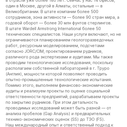
в отрасли уже более 180 лет. Сейчас у нас 14 офисов,
один в Москве, другой в Алматы, остальные — в
Великобритании. В штате компании более 500
сотрудников, зона активности — более 90 стран мира, а
годовой оборот — более 30 млн фунтов стерлингов.
В штате Wardell Armstrong International более 50
технических специалистов. Наши услуги включают, но не
ограничиваются планированием геологоразведочных
работ, ресурсным моделированием, подсчетами
согласно JORC/CIM, проектированием рудников,
различного рода экспертизами и аудитами. Мы также
проводим технологические исследования, поскольку
располагаем собственной лабораторией в г. Труро
(Англия), мощности которой позволяют проводить
опытно-промышленные технологические испытания.
Помимо этого, выполняем финансово-экономические
аудиты и реализуем проекты по оценке социальной
ответственности предприятий, разрабатываем проекты
по закрытию рудников. При этом детальность
проводимых исследований может быть разной — от
анализа пробелов (Gap Analysis) и предварительных
технико-экономических оценок (SS) до ТЭО (FS).
Наш международный опыт и ответственный подход к