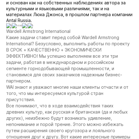
и основан как на собственных наблюдениях автора за
культурными и языковыми различиями, так и на
материалах Люка Джонса, в прошлом партнера компании
Antal Russia.
0
14196
0
0
Wardell Armstrong International
Какие задачи ставит перед собой Wardell Armstrong
International? Безусловно, выполнить работы по проекту
В СРОК + КАЧЕСТВЕННО + ЭКОНОМИЧЕСКИ
ЭФФЕКТИВНО! Мы успешно выполняем все эти три
задачи, работая в международном и российском
сегменте горнодобывающей промышленности, и
становимся для своих заказчиков надежным бизнес-
партнером.
WAI знают и уважают многие наши клиенты отчасти и от
того, что мы интересуемся культурой стран
присутствия.
Все понимают, что в ходе взаимодействия таких
древних культур, как русская и британская (да и любых
других), неизбежно будут возникать удивление,
непонимание и порой трение. Этого можно избежать
путем расширения своего кругозора и лояльного
отношения друг к другу. Вот какие интересные примеры