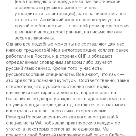
(не в последнюю очередь из-за лингвистической
особенности русского языка — очень
утвердительные интонации), зато на письме мы все
«толстые». Английский язык же характеризуется
другой особенностью — в устной речи предложения
длинные и иногда пространные, на письме же они
весьма лаконичны.
Однако все подобные моменты не составляют для нас
никаких трудностей! Мои англоговорящие коллеги ранее
работали и в России, и в странах СНГ и обладают
определенным словарным запасом либо изучают
русский язык сейчас. Кроме того, у нас есть
русскоговорящие специалисты. Все знают, что язык —
это средство познания культуры. Соответственно, такие
стереотипы, что русские постоянно пьют водку,
начальники все тираны и деспоты, народ играет на
балалайках, во дворе у каждого есть ядерный реактор,
по улицам ходят медведи и т.д. остаются в глазах моих
иностранных коллег всего лишь стереотипами.
Размеры России впечатляют каждого иностранца! А
специалисты WAI побывали практически в каждом ее
уголке, в некоторых регионах не единожды. Мы
принесли свой богатый международный опыт в Сибирь,