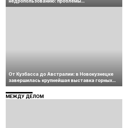
недропользованию: проблемы
лицензирования, цифровизации, экспертизы
пройдет в начале июля
От Кузбасса до Австралии: в Новокузнецке
завершилась крупнейшая выставка горных
технологий «Недра России. Уголь России и
Майнинг»
МЕЖДУ ДЕЛОМ