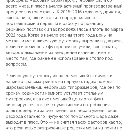
приобрело массовый характер. Футеровки были со
всего мира, и плюс начался активный производственный
процесс внутри страны. К 2015–2016 году предприятия,
как правило, окончательно определились с
поставщиками и перешли в работу по принципу
серийных поставок и так продолжалось вплоть до марта
2022 года. Когда в начале весны этого года цены на
металл и металлическую футеровку выросли в два раза,
резина и резиновые футеровки получили, так сказать,
«второе дыхание» и их внедрение начинает иметь
место там, где ранее ее использование стояло под
вопросом.
Резиновую футеровку из-за ее меньшей стоимости
начинают рассматривать на первую стадию помола
шаровых мельниц небольших типоразмеров, где она по
срокам ходимости немного уступает стальным
футеровкам, а за счет меньшей цены этот факт
нивелируется, а за счет уменьшения потребления
электроэнергии за счет меньшего веса и уменьшения
расхода стального (чугунного) помольного шара даже
выходит в плюс. Это — не считая таких факторов как то,
что резиновые разгрузочные решетки мельниц почти не