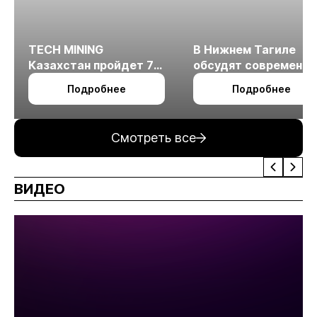
TECH MINING
В Нижнем Тагиле
Казахстан пройдет 7
обсудят современн
октября в Алматы
технологии
Подробнее
Подробнее
измельчения
минерального сырья
Смотреть все
ВИДЕО