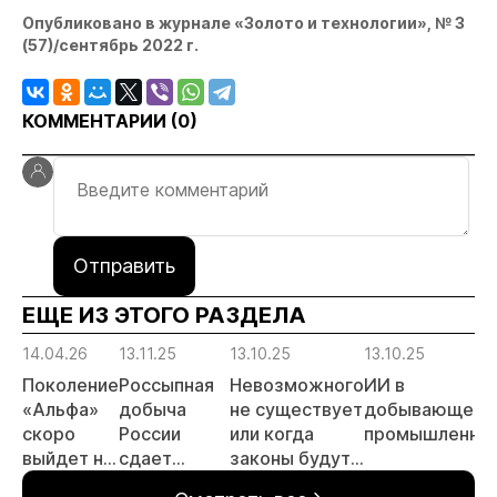
Опубликовано в журнале «Золото и технологии», № 3
(57)/сентябрь 2022 г.
КОММЕНТАРИИ (
0
)
Отправить
ЕЩЕ ИЗ ЭТОГО РАЗДЕЛА
14.04.26
13.11.25
13.10.25
13.10.25
Поколение
Россыпная
Невозможного
ИИ в
«Альфа»
добыча
не существует
добывающей
скоро
России
или когда
промышленно
выйдет на
сдает
законы будут
рынок
позиции.
защищать