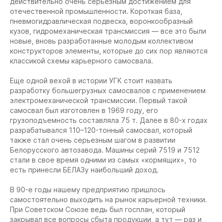
действительно очень серьезным достижением для
отечественной промышленности. Короткая база,
пневмогидравлическая подвеска, воронкообразный
кузов, гидромеханическая трансмиссия — все это были
новые, вновь разработанные молодым коллективом
конструкторов элементы, которые до сих пор являются
классикой схемы карьерного самосвала.
Еще одной вехой в истории УГК стоит назвать
разработку большегрузных самосвалов с применением
электромеханической трансмиссии. Первый такой
самосвал был изготовлен в 1969 году, его
грузоподъемность составляла 75 т. Далее в 80-х годах
разрабатывался 110–120-тонный самосвал, который
также стал очень серьезным шагом в развитии
Белорусского автозавода. Машины серий 7519 и 7512
стали в свое время одними из самых «кормящих», то
есть принесли БЕЛАЗу наибольший доход.
В 90-е годы нашему предприятию пришлось
самостоятельно выходить на рынок карьерной техники.
При Советском Союзе ведь был госплан, который
закрывал все вопросы сбыта продукции, а тут — раз и