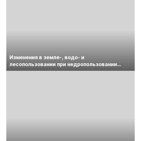
Изменения в земле-, водо- и
лесопользовании при недропользовании
обсудят на семинаре «ПравоТЭК»