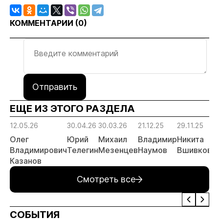
КОММЕНТАРИИ (
0
)
Отправить
ЕЩЕ ИЗ ЭТОГО РАЗДЕЛА
12.05.26
30.04.26
30.03.26
21.12.25
29.11.25
03
Олег
Юрий
Михаил
Владимир
Никита
Д
Владимирович
Телегин
Мезенцев
Наумов
Вшивков
П
Казанов
Смотреть все
СОБЫТИЯ