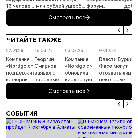
13 человек
млн рублей ущерба
форум
добы
за
за загрязнение рек
«Россыпное
золот
Смотреть все
незаконную
в Красноярском
золото
тонн 
добычу
крае
России»
году
золота
ЧИТАЙТЕ ТАКЖЕ
22.01.26
19.06.25
03.03.25
07.10.24
Компания
Георгий
Компания
Власти Буркина
«Nordgold»
Смирнов
«Nordgold»
Фасо могут
поддержит
заявил о
обновила
отозвать лицен
юниорные
проблеме
карьерную
некоторых
проекты
истощения
программу
иностранных
Смотреть все
запасов
для молодых
золотодобыва
золота
специалистов
компаний
(дополнено)
СОБЫТИЯ