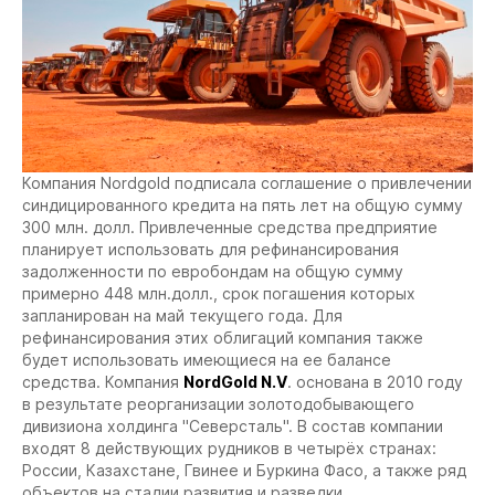
Компания Nordgold подписала соглашение о привлечении
синдицированного кредита на пять лет на общую сумму
300 млн. долл. Привлеченные средства предприятие
планирует использовать для рефинансирования
задолженности по евробондам на общую сумму
примерно 448 млн.долл., срок погашения которых
запланирован на май текущего года. Для
рефинансирования этих облигаций компания также
будет использовать имеющиеся на ее балансе
средства.
Компания
NordGold N.V
. основана в 2010 году
в результате реорганизации золотодобывающего
дивизиона холдинга "Северсталь". В состав компании
входят 8 действующих рудников в четырёх странах:
России, Казахстане, Гвинее и Буркина Фасо, а также ряд
объектов на стадии развития и разведки.