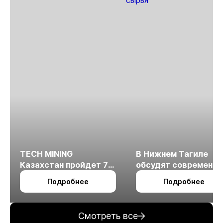
TECH MINING
В Нижнем Тагиле
Казахстан пройдет 7
обсудят современн
октября в Алматы
технологии
Подробнее
Подробнее
измельчения
минерального сырья
Смотреть все