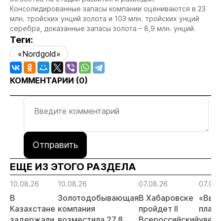
Консолидированные запасы компании оцениваются в 23
млн. тройских унций золота и 103 млн. тройских унций
серебра, доказанные запасы золота – 8,9 млн. унций.
Теги:
«Nordgold»
КОММЕНТАРИИ (
0
)
Отправить
ЕЩЕ ИЗ ЭТОГО РАЗДЕЛА
10.08.26
10.08.26
07.08.26
07.08.
В
Золотодобывающая
В Хабаровске
«Выс
Казахстане
компания
пройдет II
план
задержали
возместила 27,8
Всероссийский
увели