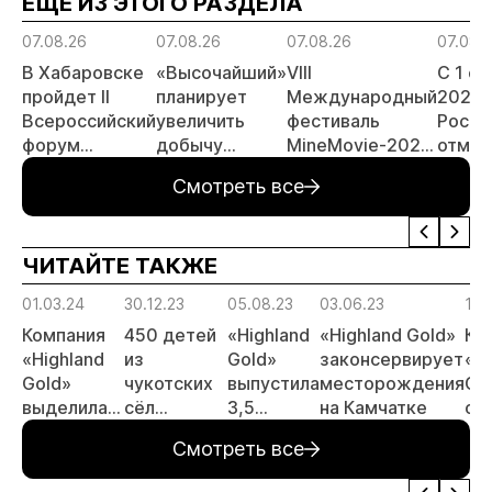
ЕЩЕ ИЗ ЭТОГО РАЗДЕЛА
07.08.26
07.08.26
07.08.26
07.08.
В Хабаровске
«Высочайший»
VIII
С 1 с
пройдет II
планирует
Международный
2026 
Всероссийский
увеличить
фестиваль
Росси
форум
добычу
MineMovie-2026
отмен
«Россыпное
золота до 10
открыл прием
заяви
Смотреть все
золото
тонн в 2026
заявок
принц
России»
году
россы
отрас
ЧИТАЙТЕ ТАКЖЕ
риски
прогн
01.03.24
30.12.23
05.08.23
03.06.23
19.
МСБ
Компания
450 детей
«Highland
«Highland Gold»
Ко
«Highland
из
Gold»
законсервирует
«Hi
Gold»
чукотских
выпустила
месторождения
Go
выделила
сёл
3,5
на Камчатке
об
14 млн. руб.
получили
тысячи
па
Смотреть все
на ремонт
новогодние
мальков
на
больницы в
подарки от
нерки в
ка