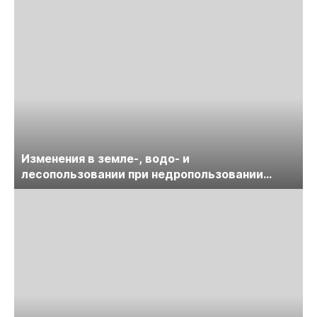
Изменения в земле-, водо- и
лесопользовании при недропользовании
обсудят на семинаре «ПравоТЭК»