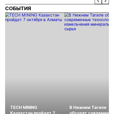
Забайкалье
«Highland
реку на
пр
СОБЫТИЯ
Gold»
Камчатке
TECH MINING
В Нижнем Тагиле
Казахстан пройдет 7
обсудят современн