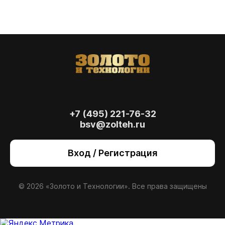
+7 (495) 221-76-32
bsv@zolteh.ru
На сайте осуществляется обработка файлов
cookie
, необходимых для работы сайта, а
Вход / Регистрация
также для анализа сайта и улучшения
предоставляемых сервисов с
использованием метрической программы
Яндекс.Метрика. Продолжая использовать
© 2026 «Золото и Технологии». Все права защищены
сайт, вы даете
согласие
на использование
данных технологий.
Согласен