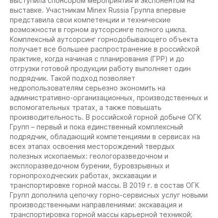
выступила спонсором мероприятия и экспонентом на
выставке. Участникам Minex Russia Группа впервые
представила свои компетенции и технические
возможности в горном аутсорсинге полного цикла.
Комплексный аутсорсинг горнодобывающего объекта
получает все большее распространение в российской
практике, когда начиная с планирования (ГРР) и до
отгрузки готовой продукции работу выполняет один
подрядчик. Такой подход позволяет
недропользователям серьезно экономить на
административно-организационных, производственных и
вспомогательных тратах, а также повышать
производительность. В российской горной добыче ОГК
Групп – первый и пока единственный комплексный
подрядчик, обладающий компетенциями в сервисах на
всех этапах освоения месторождений твердых
полезных ископаемых: геологоразведочном и
эксплоразведочном бурении, буровзрывных и
горнопроходческих работах, экскавации и
транспортировке горной массы. В 2019 г. в состав ОГК
Групп дополнила цепочку горно-сервисных услуг новыми
производственными направлениями: экскавация и
транспортировка горной массы карьерной техникой;